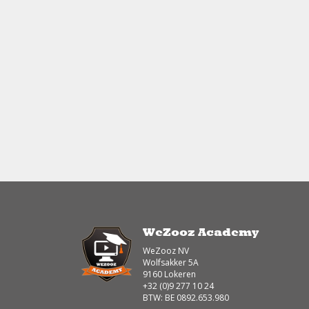
WeZooz Academy
WeZooz NV
Wolfsakker 5A
9160 Lokeren
+32 (0)9 277 10 24
BTW: BE 0892.653.980