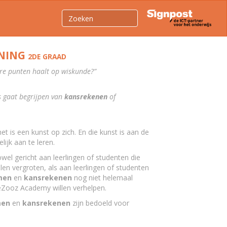
ENING
2DE GRAAD
ere punten haalt op wiskunde?”
s gaat begrijpen van
kansrekenen
of
het is een kunst op zich. En die kunst is aan de
ijk aan te leren.
owel gericht aan leerlingen of studenten die
len vergroten, als aan leerlingen of studenten
men
en
kansrekenen
nog niet helemaal
eZooz Academy willen verhelpen.
men
en
kansrekenen
zijn bedoeld voor