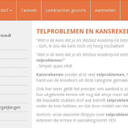
rstof
Tarieven
Leerkrachten gezocht
Aanmelden
TELPROBLEMEN EN KANSREK
raad
“
Wat is de kans dat je als WeZooz Academy-lid bet
- Goh, ik zou die kans toch vrij hoog inschatten!
“
Wat is de kans dat je als WeZooz Academy-lid niet
telproblemen
?”
- Simpel: quasi nihil!
Kansrekenen
zonder al te veel
telproblemen
, 
hand van de lesvideo’s uit deze categorie gemakkel
Ook hier weer geldt het principe: ons aanbod is z
hun uitgebreide kennis nét nog dat ietsje meer wil
die bepaalde stukken stof wat betreft
telproble
onder de knie hebben, en dat door middel van W
gelijkingen
Kortom: onze
awesome
filmpjes over
telproble
iedereen die ermee in aanraking komt! YES!