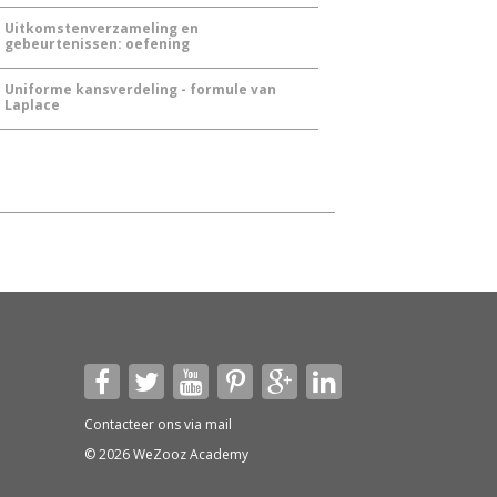
Uitkomstenverzameling en
gebeurtenissen: oefening
Uniforme kansverdeling - formule van
Laplace
Contacteer ons via
mail
© 2026 WeZooz Academy