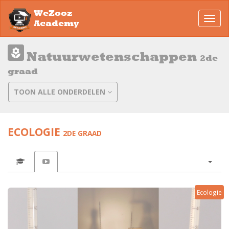
WeZooz
Toggl
Academy
navig
Natuurwetenschappen
2de
graad
TOON ALLE ONDERDELEN
ECOLOGIE
2DE GRAAD
Ecologie