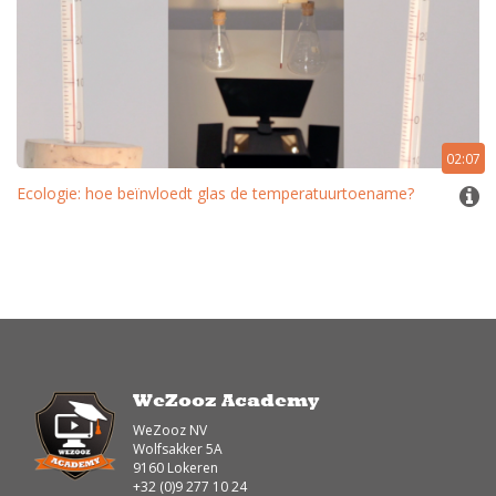
02:07
Ecologie: hoe beïnvloedt glas de temperatuurtoename?
WeZooz Academy
WeZooz NV
Wolfsakker 5A
9160 Lokeren
+32 (0)9 277 10 24