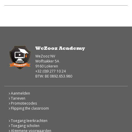
WeZooz Academy
WeZooz NV
Wolfsakker 5A
9160 Lokeren
+32 (0)9 277 10 24
BTW: BE 0892.653.980
Aanmelden
Tarieven
Promotiecodes
Flipping the classroom
Toegang leerkrachten
Toegang scholen
Algemene voorwaarden