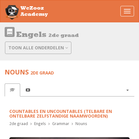
WeZooz
Toggl
Academy
navig
Engels
2de graad
TOON ALLE ONDERDELEN
NOUNS
2DE GRAAD
COUNTABLES EN UNCOUNTABLES (TELBARE EN
ONTELBARE ZELFSTANDIGE NAAMWOORDEN)
2de graad
Engels
Grammar
Nouns