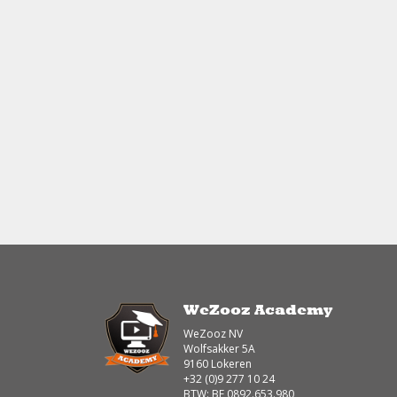
WeZooz Academy
WeZooz NV
Wolfsakker 5A
9160 Lokeren
+32 (0)9 277 10 24
BTW: BE 0892.653.980