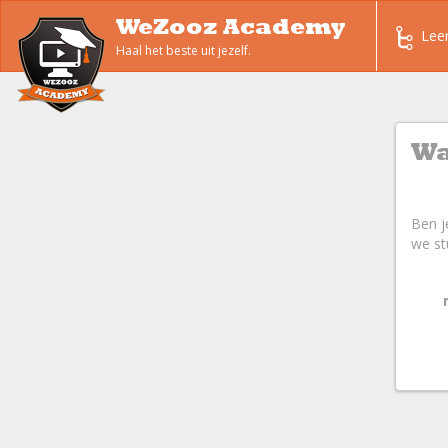
WeZooz Academy
Lee
Haal het beste uit jezelf.
Wa
Ben j
we st