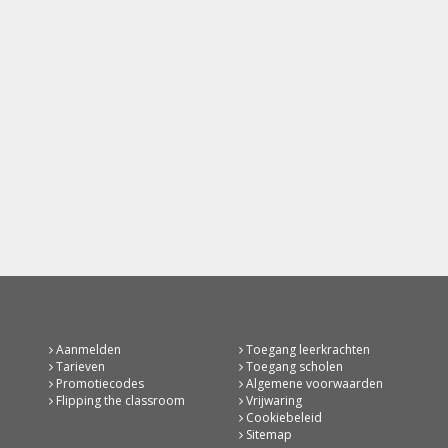
Aanmelden
Toegang leerkrachten
Tarieven
Toegang scholen
Promotiecodes
Algemene voorwaarden
Flipping the classroom
Vrijwaring
Cookiebeleid
Sitemap