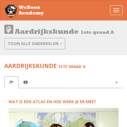
WeZooz
Toggl
Academy
navig
Aardrijkskunde
1ste graad A
TOON ALLE ONDERDELEN
AARDRIJKSKUNDE
1STE GRAAD A
WAT IS EEN ATLAS EN HOE WERK JE ER MEE?