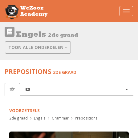
WeZooz
Toggl
Academy
navig
Engels
2de graad
TOON ALLE ONDERDELEN
PREPOSITIONS
2DE GRAAD
VOORZETSELS
2de graad
Engels
Grammar
Prepositions