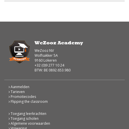
WeZooz Academy
WeZooz NV
Wolfsakker 5A
9160 Lokeren
+32 (0)9 277 10 24
BTW: BE 0892.653.980
Aanmelden
Tarieven
Promotiecodes
Flipping the classroom
Toegang leerkrachten
Toegang scholen
Algemene voorwaarden
Vrijwaring