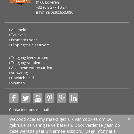
9160 Lokeren
+32 (0)9 277 10 24
BTW: BE 0892.653.980
Aanmelden
Tarieven
Promotiecodes
Flipping the classroom
Toegang leerkrachten
Toegang scholen
Algemene voorwaarden
Vrijwaring
Cookiebeleid
Sitemap
Contacteer ons via
mail
×
© 2026 WeZooz Academy
WeZooz Academy maakt gebruik van cookies om uw
gebruikerservaring te verbeteren. Door verder te gaan op
deze website gaat u hiermee akkoord.
Meer informatie.