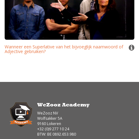
Wanneer een Superlative van het bijvoeglijk naamwoord of
Adjective gebruiken?
WeZooz Academy
WeZooz NV
Wolfsakker 5A
9160 Lokeren
+32 (0)9 277 10 24
BTW: BE 0892.653.980