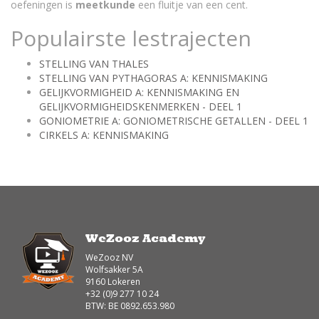
oefeningen is
meetkunde
een fluitje van een cent.
Populairste lestrajecten
STELLING VAN THALES
STELLING VAN PYTHAGORAS A: KENNISMAKING
GELIJKVORMIGHEID A: KENNISMAKING EN
GELIJKVORMIGHEIDSKENMERKEN - DEEL 1
GONIOMETRIE A: GONIOMETRISCHE GETALLEN - DEEL 1
CIRKELS A: KENNISMAKING
WeZooz Academy
WeZooz NV
Wolfsakker 5A
9160 Lokeren
+32 (0)9 277 10 24
BTW: BE 0892.653.980