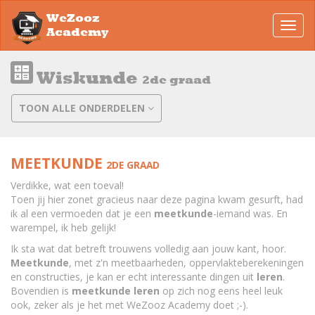
WeZooz
Toggl
Academy
navig
Wiskunde
2de graad
TOON ALLE ONDERDELEN
MEETKUNDE
2DE GRAAD
Verdikke, wat een toeval!
Toen jij hier zonet gracieus naar deze pagina kwam gesurft, had
ik al een vermoeden dat je een
meetkunde
-iemand was. En
warempel, ik heb gelijk!
Ik sta wat dat betreft trouwens volledig aan jouw kant, hoor.
Meetkunde
, met z'n meetbaarheden, oppervlakteberekeningen
en constructies, je kan er echt interessante dingen uit
leren
.
Bovendien is
meetkunde
leren
op zich nog eens heel leuk
ook, zeker als je het met WeZooz Academy doet ;-).