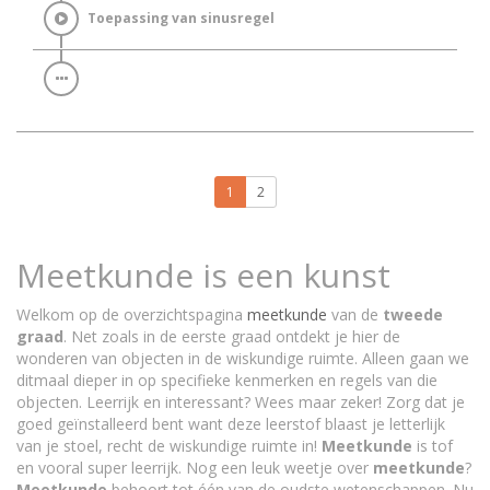
Toepassing van sinusregel
1
2
Meetkunde is een kunst
Welkom op de overzichtspagina
meetkunde
van de
tweede
graad
. Net zoals in de eerste graad ontdekt je hier de
wonderen van objecten in de wiskundige ruimte. Alleen gaan we
ditmaal dieper in op specifieke kenmerken en regels van die
objecten. Leerrijk en interessant? Wees maar zeker! Zorg dat je
goed geïnstalleerd bent want deze leerstof blaast je letterlijk
van je stoel, recht de wiskundige ruimte in!
Meetkunde
is tof
en vooral super leerrijk. Nog een leuk weetje over
meetkunde
?
Meetkunde
behoort tot één van de oudste wetenschappen. Nu