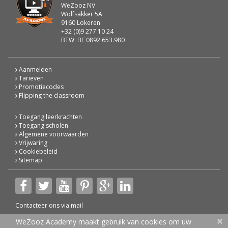
WeZooz NV
Wolfsakker 5A
9160 Lokeren
+32 (0)9 277 10 24
BTW: BE 0892.653.980
Aanmelden
Tarieven
Promotiecodes
Flipping the classroom
Toegang leerkrachten
Toegang scholen
Algemene voorwaarden
Vrijwaring
Cookiebeleid
Sitemap
Contacteer ons via
mail
×
© 2026 WeZooz Academy
WeZooz Academy maakt gebruik van cookies om uw