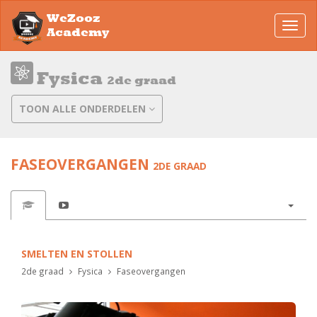
WeZooz
Toggl
Academy
navig
Fysica
2de graad
TOON ALLE ONDERDELEN
FASEOVERGANGEN
2DE GRAAD
SMELTEN EN STOLLEN
2de graad
Fysica
Faseovergangen