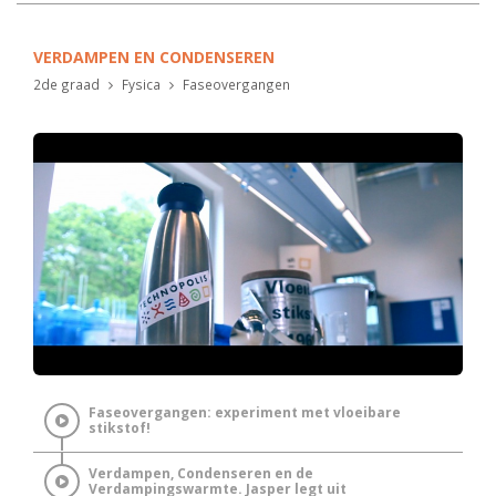
VERDAMPEN EN CONDENSEREN
2de graad
Fysica
Faseovergangen
Faseovergangen: experiment met vloeibare
stikstof!
Verdampen, Condenseren en de
Verdampingswarmte. Jasper legt uit