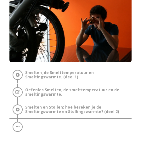
Smelten, de Smelttemperatuur en
Smeltingswarmte. (deel 1)
Oefenles Smelten, de smelttemperatuur en de
smeltingswarmte.
Smelten en Stollen: hoe bereken je de
Smeltingswarmte en Stollingswarmte? (deel 2)