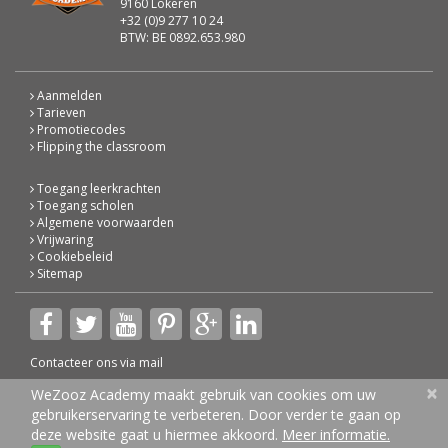
9160 Lokeren
+32 (0)9 277 10 24
BTW: BE 0892.653.980
Aanmelden
Tarieven
Promotiecodes
Flipping the classroom
Toegang leerkrachten
Toegang scholen
Algemene voorwaarden
Vrijwaring
Cookiebeleid
Sitemap
Contacteer ons via
mail
×
© 2026 WeZooz Academy
WeZooz Academy maakt gebruik van cookies om uw
gebruikerservaring te verbeteren. Door verder te gaan op
deze website gaat u hiermee akkoord.
Meer informatie.