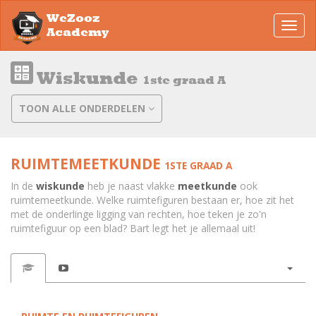
WeZooz
Toggl
Academy
navig
Wiskunde
1ste graad A
TOON ALLE ONDERDELEN
RUIMTEMEETKUNDE
1STE GRAAD A
In de
wiskunde
heb je naast vlakke
meetkunde
ook
ruimtemeetkunde. Welke ruimtefiguren bestaan er, hoe zit het
met de onderlinge ligging van rechten, hoe teken je zo'n
ruimtefiguur op een blad? Bart legt het je allemaal uit!