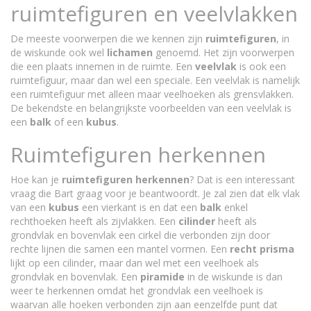
ruimtefiguren en veelvlakken
De meeste voorwerpen die we kennen zijn
ruimtefiguren
, in
de wiskunde ook wel
lichamen
genoemd. Het zijn voorwerpen
die een plaats innemen in de ruimte. Een
veelvlak
is ook een
ruimtefiguur, maar dan wel een speciale. Een veelvlak is namelijk
een ruimtefiguur met alleen maar veelhoeken als grensvlakken.
De bekendste en belangrijkste voorbeelden van een veelvlak is
een
balk
of een
kubus
.
Ruimtefiguren herkennen
Hoe kan je
ruimtefiguren herkennen
? Dat is een interessant
vraag die Bart graag voor je beantwoordt. Je zal zien dat elk vlak
van een
kubus
een vierkant is en dat een
balk
enkel
rechthoeken heeft als zijvlakken. Een
cilinder
heeft als
grondvlak en bovenvlak een cirkel die verbonden zijn door
rechte lijnen die samen een mantel vormen. Een
recht prisma
lijkt op een cilinder, maar dan wel met een veelhoek als
grondvlak en bovenvlak. Een
piramide
in de wiskunde is dan
weer te herkennen omdat het grondvlak een veelhoek is
waarvan alle hoeken verbonden zijn aan eenzelfde punt dat