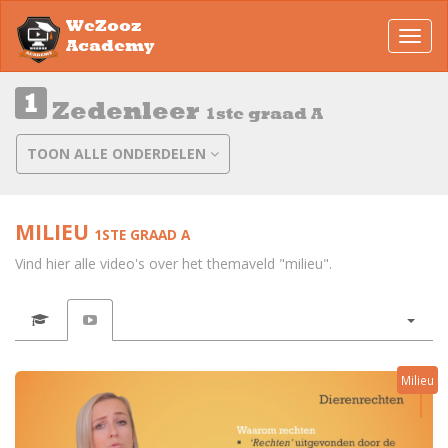
WeZooz
Toggl
Academy
navig
Zedenleer
1ste graad A
TOON ALLE ONDERDELEN
MILIEU
1STE GRAAD A
Vind hier alle video's over het themaveld "milieu".
Milieu