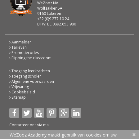
WeZooz NV
Wolfsakker 5A
9160 Lokeren
+32 (0)9 277 10 24
BTW: BE 0892.653.980
Aanmelden
Tarieven
Promotiecodes
Flipping the classroom
Toegang leerkrachten
Toegang scholen
Algemene voorwaarden
Vrijwaring
Cookiebeleid
Sitemap
Contacteer ons via
mail
×
© 2026 WeZooz Academy
WeZooz Academy maakt gebruik van cookies om uw