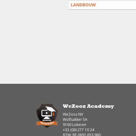
LANDBOUW
WeZooz Academy
WeZooz NV
Wolfsakker 5A
9160 Lokeren
+32 (0)9 277 10 24
BTW: BE 0892.653.980