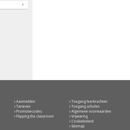
Aanmelden
Toegang leerkrachten
Tarieven
Toegang scholen
Promotiecodes
Algemene voorwaarden
Flipping the classroom
Vrijwaring
Cookiebeleid
Sitemap