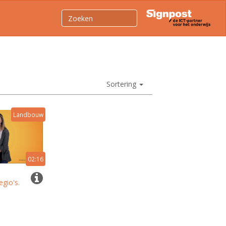
Sortering
Landbouw
02:16
egio's.