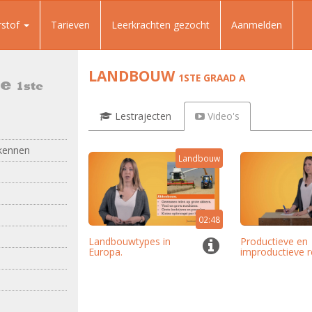
rstof
Tarieven
Leerkrachten gezocht
Aanmelden
LANDBOUW
1STE GRAAD A
de
1ste
Lestrajecten
Video's
rkennen
Landbouw
02:48
Landbouwtypes in
Productieve en
Europa.
improductieve r