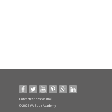
Contacteer ons via
mail
© 2026 WeZooz Academy