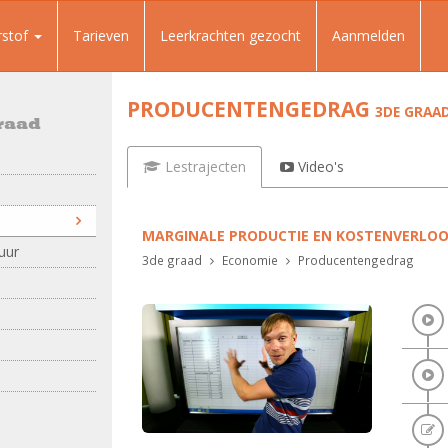
rstof
Tarieven
Leerkrachten gezocht
Aanmelden
PRODUCENTENGEDRAG
3DE GRAA
raad
Lestrajecten
Video's
MARGINALE PRODUCTIE EN KOSTENVERLO
uur
3de graad
Economie
Producentengedrag