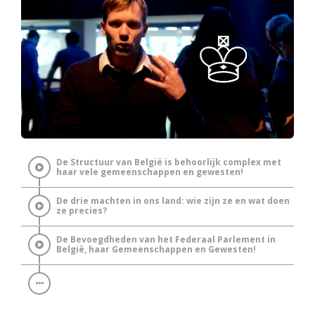
De Structuur van België is behoorlijk complex met
haar vele gemeenschappen en gewesten!
De drie machten in ons land: wie zijn ze en wat doen
ze precies?
De Bevoegdheden van het Federaal Parlement in
België, haar Gemeenschappen en Gewesten!