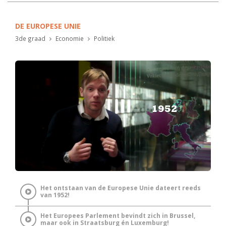
DE EUROPESE UNIE
3de graad
Economie
Politiek
Het ontstaan van de Europese Unie dateert reeds
van 1952!
Het Europees Parlement bevindt zich in Brussel,
maar ook in Straatsburg én Luxemburg!