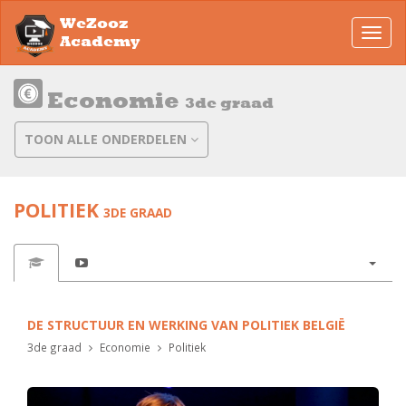
WeZooz
Toggl
Academy
navig
Economie
3de graad
TOON ALLE ONDERDELEN
POLITIEK
3DE GRAAD
DE STRUCTUUR EN WERKING VAN POLITIEK BELGIË
3de graad
Economie
Politiek