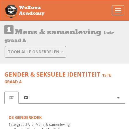
WeZooz
Toggl
Academy
navig
Mens & samenleving
1ste
graad A
TOON ALLE ONDERDELEN
GENDER & SEKSUELE IDENTITEIT
1STE
GRAAD A
DE GENDERKOEK
1ste graad A
Mens & samenleving