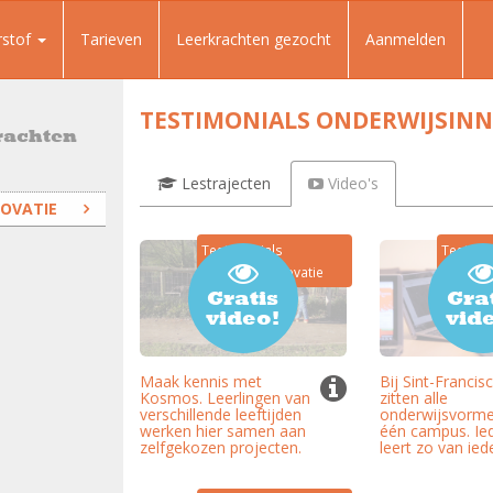
rstof
Tarieven
Leerkrachten gezocht
Aanmelden
TESTIMONIALS ONDERWIJSIN
rachten
Lestrajecten
Video's
OVATIE
Testimonials
Testimo
Onderwijsinnovatie
Onderwi
Gratis
Gra
video!
vid
Maak kennis met
Bij Sint-Francis
Kosmos. Leerlingen van
zitten alle
verschillende leeftijden
onderwijsvorm
werken hier samen aan
één campus. Ie
zelfgekozen projecten.
leert zo van ied