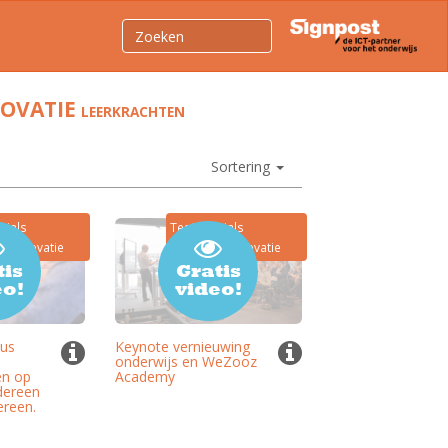
NOVATIE
LEERKRACHTEN
Sortering
nials
Testimonials
jsinnovatie
Onderwijsinnovatie
tis
Gratis
eo!
video!
cus
Keynote vernieuwing
onderwijs en WeZooz
en op
Academy
dereen
ereen.