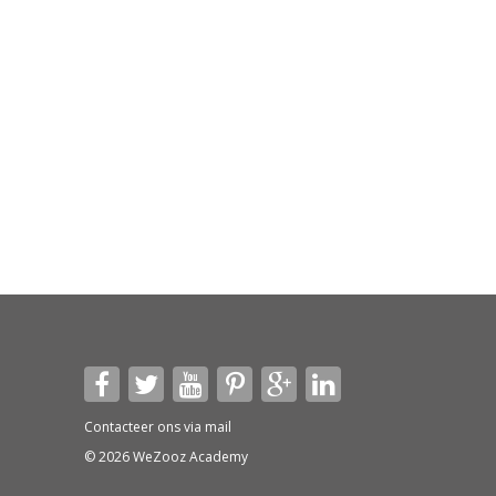
Contacteer ons via
mail
© 2026 WeZooz Academy