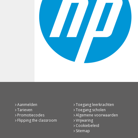
Aanmelden
Toegang leerkrachten
Tarieven
Toegang scholen
Promotiecodes
Algemene voorwaarden
Flipping the classroom
Vrijwaring
Cookiebeleid
Sitemap