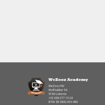
WeZooz Academy
WeZooz NV
Wolfsakker 5A
9160 Lokeren
+32 (0)9 277 10 24
BTW: BE 0892.653.980