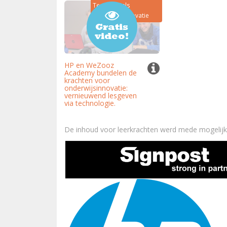
Testimonials
Onderwijsinnovatie
Gratis
video!
HP en WeZooz
Academy bundelen de
krachten voor
onderwijsinnovatie:
vernieuwend lesgeven
via technologie.
De inhoud voor leerkrachten werd mede mogelij