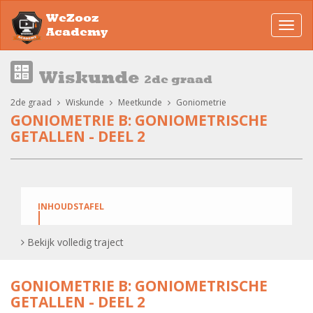
WeZooz
Toggl
Academy
navig
Wiskunde
2de graad
2de graad
Wiskunde
Meetkunde
Goniometrie
GONIOMETRIE B: GONIOMETRISCHE
GETALLEN - DEEL 2
INHOUDSTAFEL
Goniometrische getallen - tangens van een
Bekijk volledig traject
hoekgrootte
GONIOMETRIE B: GONIOMETRISCHE
Tangens: oefening
GETALLEN - DEEL 2