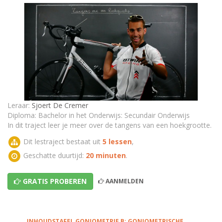
Toepassing 1 op goniometrische getallen
Goniometrische getallen: oefening
TEST - Goniometrische getallen - Deel 2
Leraar:
Sjoert De Cremer
Diploma: Bachelor in het Onderwijs: Secundair Onderwijs
In dit traject leer je meer over de tangens van een hoekgrootte.
Dit lestraject bestaat uit
5 lessen
,
Geschatte duurtijd:
20 minuten
.
GRATIS PROBEREN
AANMELDEN
INHOUDSTAFEL GONIOMETRIE B: GONIOMETRISCHE