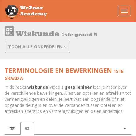
WeZooz
Toggl
Academy
navig
Wiskunde
1ste graad A
TOON ALLE ONDERDELEN
TERMINOLOGIE EN BEWERKINGEN
1STE
GRAAD A
In de reeks
wiskunde
-video's
getallenleer
leer je meer over
de verschillende bewerkingen. Alles van optellen en aftrekken tot
vermenigvuldigen en delen. Je leert wat een opgaande of niet-
opgaande deling is en over de verbanden tussen optellen en
aftrekken enerzijds en vermenigvuldigen en delen anderzijds.