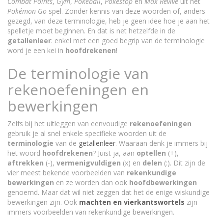
Combat Points
,
Gym
,
Pokéball
,
Pokéstop
en
Max Revive
uit het
Pokémon Go
spel. Zonder kennis van deze woorden of, anders
gezegd, van deze terminologie, heb je geen idee hoe je aan het
spelletje moet beginnen. En dat is net hetzelfde in de
getallenleer
: enkel met een goed begrip van de terminologie
word je een kei in
hoofdrekenen
!
De terminologie van
rekenoefeningen en
bewerkingen
Zelfs bij het uitleggen van eenvoudige
rekenoefeningen
gebruik je al snel enkele specifieke woorden uit de
terminologie
van de
getallenleer
. Waaraan denk je immers bij
het woord
hoofdrekenen
? Juist ja, aan
optellen
(+),
aftrekken
(-),
vermenigvuldigen
(x) en
delen
(:). Dit zijn de
vier meest bekende voorbeelden van
rekenkundige
bewerkingen
en ze worden dan ook
hoofdbewerkingen
genoemd. Maar dat wil niet zeggen dat het de enige wiskundige
bewerkingen zijn. Ook
machten en vierkantswortels
zijn
immers voorbeelden van rekenkundige bewerkingen.