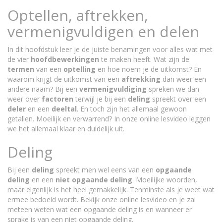
Optellen, aftrekken,
vermenigvuldigen en delen
In dit hoofdstuk leer je de juiste benamingen voor alles wat met
de vier
hoofdbewerkingen
te maken heeft. Wat zijn de
termen
van een
optelling
en hoe noem je de uitkomst? En
waarom krijgt de uitkomst van een
aftrekking
dan weer een
andere naam? Bij een
vermenigvuldiging
spreken we dan
weer over
factoren
terwijl je bij een
deling
spreekt over een
deler
en een
deeltal
. En toch zijn het allemaal gewoon
getallen. Moeilijk en verwarrend? In onze online lesvideo leggen
we het allemaal klaar en duidelijk uit.
Deling
Bij een
deling
spreekt men wel eens van een
opgaande
deling
en een
niet opgaande deling
. Moeilijke woorden,
maar eigenlijk is het heel gemakkelijk. Tenminste als je weet wat
ermee bedoeld wordt. Bekijk onze online lesvideo en je zal
meteen weten wat een opgaande deling is en wanneer er
sprake is van een niet opgaande deling.