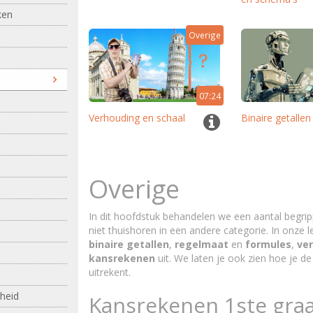
ken
Overige
07:24
Verhouding en schaal
Binaire getallen
Overige
In dit hoofdstuk behandelen we een aantal begri
niet thuishoren in een andere categorie. In onze 
binaire getallen
,
regelmaat
en
formules
,
ve
kansrekenen
uit. We laten je ook zien hoe je d
uitrekent.
heid
Kansrekenen 1ste gra