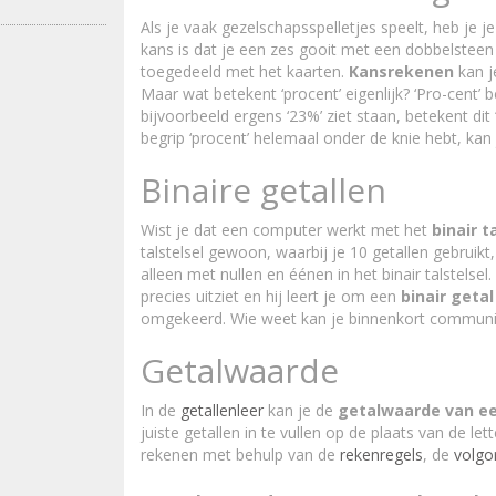
Als je vaak gezelschapsspelletjes speelt, heb je 
kans is dat je een zes gooit met een dobbelsteen o
toegedeeld met het kaarten.
Kansrekenen
kan j
Maar wat betekent ‘procent’ eigenlijk? ‘Pro-cent’ bet
bijvoorbeeld ergens ‘23%’ ziet staan, betekent dit 
begrip ‘procent’ helemaal onder de knie hebt, kan
Binaire getallen
Wist je dat een computer werkt met het
binair t
talstelsel gewoon, waarbij je 10 getallen gebruik
alleen met nullen en éénen in het binair talstelsel.
precies uitziet en hij leert je om een
binair getal
omgekeerd. Wie weet kan je binnenkort communic
Getalwaarde
In de
getallenleer
kan je de
getalwaarde van ee
juiste getallen in te vullen op de plaats van de le
rekenen met behulp van de
rekenregels
, de
volg