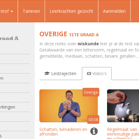
rstof
Tarieven
Leerkrachten gezocht
Aanmelden
OVERIGE
1STE GRAAD A
raad A
In deze reeks over
wiskunde
leer je al de rest v
Getalwaarde van een lettervorm, regelmaat en for
gemiddelde, mediaan, schatten, binaire getallen ..
Lestrajecten
Video's
en
Overige
rkingen
03:58
Schatten, benaderen en
Regelmaat van
afronden
eenvoudige pat
s
en schema's