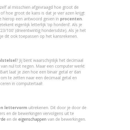
jezelf al misschien afgevraagd hoe groot de
f hoe groot de kans is dat je vier azen krijgt
e hierop een antwoord geven in
procenten
.
ekent eigenlijk letterlijk ‘op honderd’. Als je
‘23/100’ (drieëntwintig hondersdste). Als je het
 je dit ook toepassen op het kansrekenen.
alstelsel
? Jij bent waarschijnlijk het decimaal
t, van nul tot negen. Maar een computer werkt
 Bart laat je zien hoe een binair getal er dan
om te zetten naar een decimaal getal en
eren in computertaal!
n lettervorm
uitrekenen. Dit door je door de
tters en de bewerkingen vervolgens uit te
orde
en de
eigenschappen
van de bewerkingen.