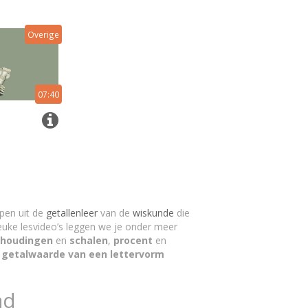
Overige
07:40
ppen uit de
getallenleer
van de
wiskunde
die
leuke lesvideo’s leggen we je onder meer
rhoudingen
en
schalen
,
procent
en
e
getalwaarde van een lettervorm
ad