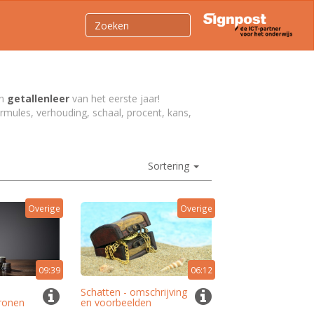
an
getallenleer
van het eerste jaar!
mules, verhouding, schaal, procent, kans,
.
Sortering
Overige
Overige
09:39
06:12
Schatten - omschrijving
ronen
en voorbeelden