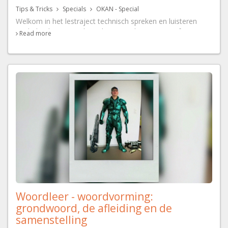
Tips & Tricks
Specials
OKAN - Special
Welkom in het lestraject technisch spreken en luisteren
Nederlands voor anderstalige nieuwkomers. In vijf
Read more
lesvideo's leer je de uitspraak van klanken van de klinkers
en medeklinkers. Leerkracht van dienst is Hannelore. Zij is
leerkracht Nederlands en ex-OKAN-begeleidster in het Sint-
Jozef-Klein-Seminarie in Sint-Niklaas.
Dit lestraject is een samenwerking tussen
WeZooz
Academy
en het
GO!
.
Woordleer - woordvorming:
grondwoord, de afleiding en de
samenstelling