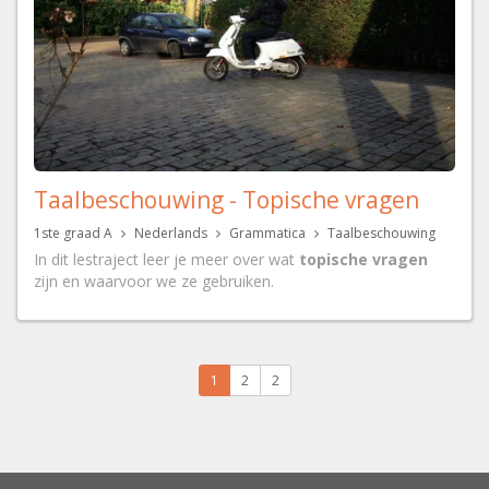
Taalbeschouwing - Topische vragen
1ste graad A
Nederlands
Grammatica
Taalbeschouwing
In dit lestraject leer je meer over wat
topische vragen
zijn en waarvoor we ze gebruiken.
1
2
2