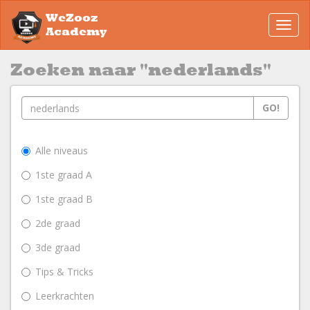
WeZooz
Toggl
Academy
navig
Zoeken naar "nederlands"
GO!
Alle niveaus
1ste graad A
1ste graad B
2de graad
3de graad
Tips & Tricks
Leerkrachten