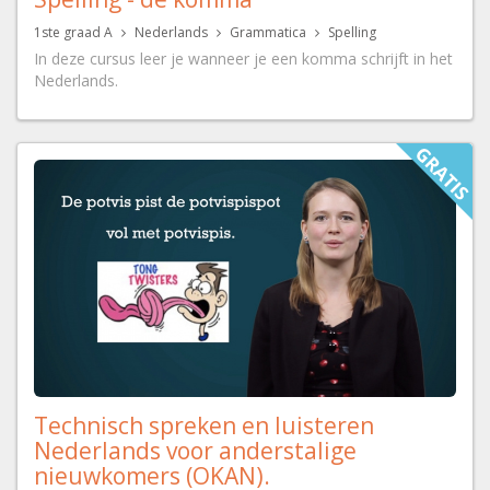
1ste graad A
Nederlands
Grammatica
Spelling
In deze cursus leer je wanneer je een komma schrijft in het
Nederlands.
Technisch spreken en luisteren
Nederlands voor anderstalige
nieuwkomers (OKAN).