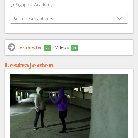
Signpost Academy
Lestrajecten
Video's
20
94
Lestrajecten