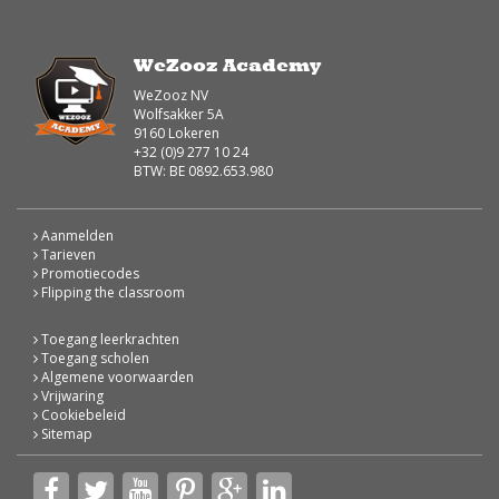
WeZooz Academy
WeZooz NV
Wolfsakker 5A
9160 Lokeren
+32 (0)9 277 10 24
BTW: BE 0892.653.980
Aanmelden
Tarieven
Promotiecodes
Flipping the classroom
Toegang leerkrachten
Toegang scholen
Algemene voorwaarden
Vrijwaring
Cookiebeleid
Sitemap