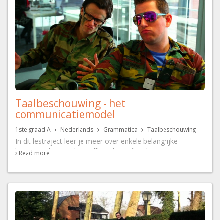
Taalbeschouwing - het
communicatiemodel
1ste graad A
Nederlands
Grammatica
Taalbeschouwing
In dit lestraject leer je meer over enkele belangrijke
begrippen binnen de
taalbeschouwing
: het
Read more
communicatiemodel.