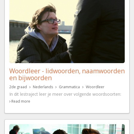
Woordleer - lidwoorden, naamwoorden
en bijwoorden
2de graad
Nederlands
Grammatica
Woordleer
In dit lestraject leer je meer over volgende woordsoorten:
Read more
- het
bepaald
en
onbepaald lidwoord
- het
zelfstandig
en het
bijvoeglijk naamwoord
- het
bijwoord