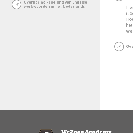
Overhoring - spelling van Engelse
werkwoorden in het Nederlands
Fra
(2d
Hoe
he
we
Ove
WeZooz Academy