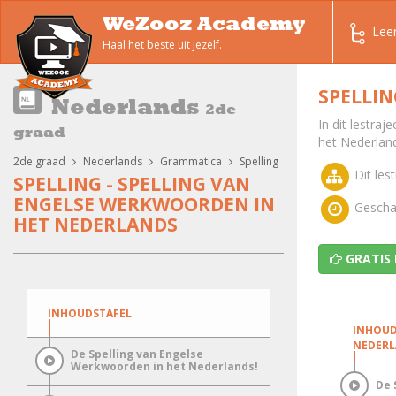
WeZooz Academy
Lee
Haal het beste uit jezelf.
SPELLIN
Nederlands
2de
In dit lestraj
graad
het Nederlan
2de graad
Nederlands
Grammatica
Spelling
Dit lest
SPELLING - SPELLING VAN
ENGELSE WERKWOORDEN IN
Geschat
HET NEDERLANDS
GRATIS
INHOUDSTAFEL
INHOUD
NEDER
De Spelling van Engelse
Werkwoorden in het Nederlands!
De 