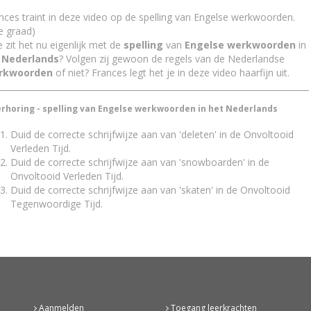
nces traint in deze video op de spelling van Engelse werkwoorden.
e graad)
 zit het nu eigenlijk met de
spelling
van
Engelse werkwoorden
in
t
Nederlands
? Volgen zij gewoon de regels van de Nederlandse
rkwoorden
of niet? Frances legt het je in deze video haarfijn uit.
rhoring - spelling van Engelse werkwoorden in het Nederlands
Duid de correcte schrijfwijze aan van 'deleten' in de Onvoltooid
Verleden Tijd.
Duid de correcte schrijfwijze aan van 'snowboarden' in de
Onvoltooid Verleden Tijd.
Duid de correcte schrijfwijze aan van 'skaten' in de Onvoltooid
Tegenwoordige Tijd.
Aanmelden
Toegang leerkrachten