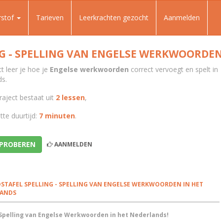
rstof
Tarieven
Leerkrachten gezocht
Aanmelden
G - SPELLING VAN ENGELSE WERKWOORDEN
ect leer je hoe je
Engelse werkwoorden
correct vervoegt en spelt in
ds.
raject bestaat uit
2 lessen
,
te duurtijd:
7 minuten
.
 PROBEREN
AANMELDEN
STAFEL SPELLING - SPELLING VAN ENGELSE WERKWOORDEN IN HET
LANDS
Spelling van Engelse Werkwoorden in het Nederlands!