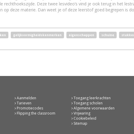
e rechthoekszijde. Deze twee lesvideo’s vind je ook terug in het lestra
n op deze materie. Dan weet je of deze leerstof goed begrepen is do
eken
gelijkvormigheidskenmerken
eigenschappen
schuine
stukke
Aanmelden
Toegang leerkrachten
Tarieven
Toegang scholen
Promotiecodes
Algemene voorwaarden
Flipping the classroom
Vrijwaring
Cookiebeleid
Sitemap