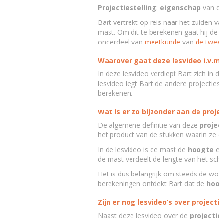
Projectiestelling
:
eigenschap
van 
Bart vertrekt op reis naar het zuiden v
mast. Om dit te berekenen gaat hij d
onderdeel van
meetkunde
van
de twe
Waarover gaat deze lesvideo i.v.m
In deze lesvideo verdiept Bart zich in 
lesvideo legt Bart de andere projecties
berekenen.
Wat is er zo bijzonder aan de proj
De algemene definitie van deze
proje
het product van de stukken waarin ze
In de lesvideo is de mast de
hoogte
e
de mast verdeelt de lengte van het sc
Het is dus belangrijk om steeds de w
berekeningen ontdekt Bart dat de
hoo
Zijn er nog lesvideo’s over project
Naast deze lesvideo over de
projecti