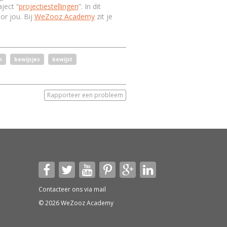
ject “
projectiestellingen
”. In dit
or jou. Bij
WeZooz Academy
zit je
n
bewijsjes
bewijst
Rapporteer een probleem
Contacteer ons via
mail
© 2026 WeZooz Academy