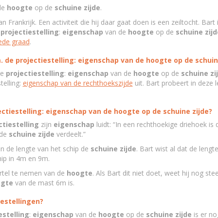
de
hoogte
op de
schuine
zijde
.
an Frankrijk. Een activiteit die hij daar gaat doen is een zeiltocht. Ba
e
projectiestelling
:
eigenschap
van de
hoogte
op de
schuine
zijd
ede graad
.
. de projectiestelling: eigenschap van de hoogte op de schuin
de
projectiestelling
:
eigenschap
van de
hoogte
op de
schuine
zi
telling:
eigenschap van de rechthoekszijde
uit. Bart probeert in deze
ectiestelling: eigenschap van de hoogte op de schuine zijde?
ctiestelling
zijn
eigenschap
luidt: “In een rechthoekige driehoek is
 de
schuine
zijde
verdeelt.”
n de lengte van het schip de
schuine
zijde
. Bart wist al dat de leng
hip in 4m en 9m.
ortel te nemen van de
hoogte
. Als Bart dit niet doet, weet hij nog st
gte
van de mast 6m is.
iestellingen?
estelling
:
eigenschap
van de
hoogte
op de
schuine
zijde
is er no