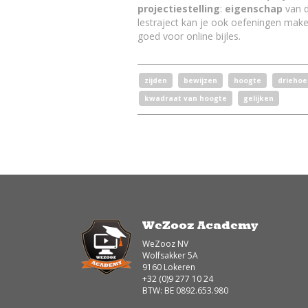
projectiestelling
:
eigenschap
van d
lestraject kan je ook oefeningen make
goed voor online bijles.
zijden
bewijzen
hoogte
drieho
kwadraat van hoogte
gelijken
WeZooz Academy
WeZooz NV
Wolfsakker 5A
9160 Lokeren
+32 (0)9 277 10 24
BTW: BE 0892.653.980