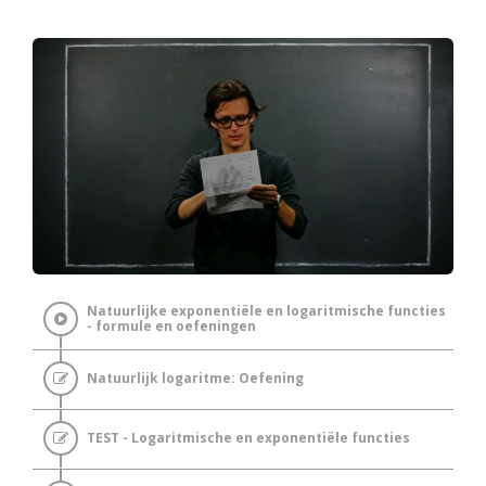
Natuurlijke exponentiële en logaritmische functies
- formule en oefeningen
Natuurlijk logaritme: Oefening
TEST - Logaritmische en exponentiële functies