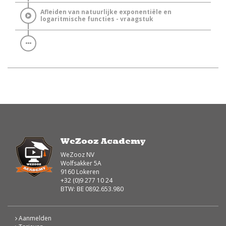
Afleiden van natuurlijke exponentiële en
logaritmische functies - vraagstuk
WeZooz Academy
WeZooz NV
Wolfsakker 5A
9160 Lokeren
+32 (0)9 277 10 24
BTW: BE 0892.653.980
Aanmelden