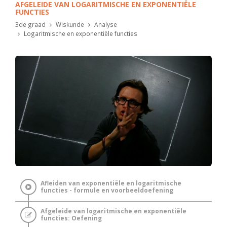
AFGELEIDE VAN LOGARITMISCHE EN EXPONENTIËLE
FUNCTIES
3de graad
Wiskunde
Analyse
Logaritmische en exponentiële functies
Afleiden van exponentiële en logaritmische
functies - formule en voorbeeldoefening
Afgeleide van logaritmische en exponentiële
functies: Oefening