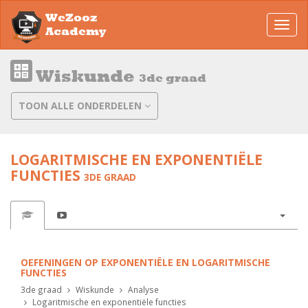
WeZooz
Toggl
Academy
navig
Wiskunde
3de graad
TOON ALLE ONDERDELEN
LOGARITMISCHE EN EXPONENTIËLE
FUNCTIES
3DE GRAAD
OEFENINGEN OP EXPONENTIËLE EN LOGARITMISCHE
FUNCTIES
3de graad
Wiskunde
Analyse
Logaritmische en exponentiële functies