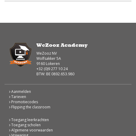
WeZooz Academy
WeZooz NV
Wolfsakker 5A
9160 Lokeren
+32 (0)9 277 10 24
BTW: BE 0892.653.980
Aanmelden
Tarieven
Promotiecodes
Flipping the classroom
Toegang leerkrachten
Toegang scholen
Algemene voorwaarden
Vrijwaring