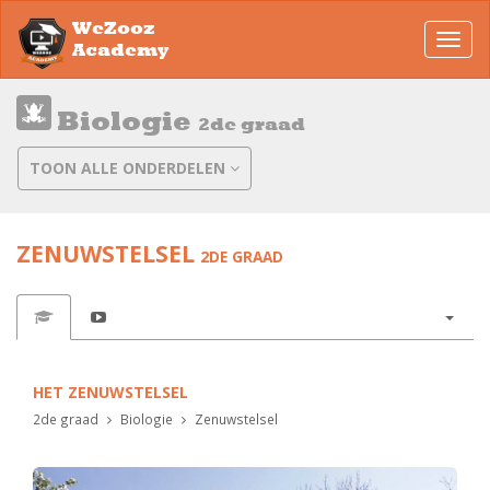
WeZooz
Toggl
Academy
navig
Biologie
2de graad
TOON ALLE ONDERDELEN
ZENUWSTELSEL
2DE GRAAD
HET ZENUWSTELSEL
2de graad
Biologie
Zenuwstelsel