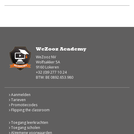
WeZooz Academy
WeZooz NV
Wolfsakker 5A
9160 Lokeren
+32 (0)9 277 10 24
BTW: BE 0892.653.980
Aanmelden
Tarieven
Promotiecodes
Flipping the classroom
Toegang leerkrachten
Toegang scholen
Algemene voorwaarden