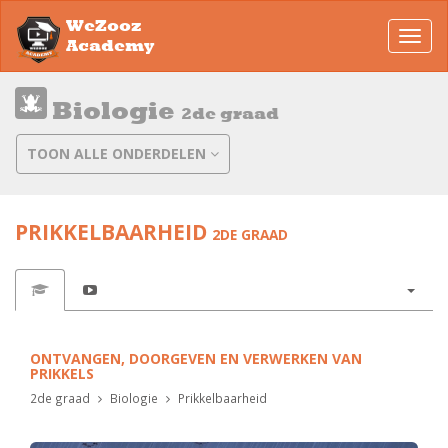
WeZooz
Toggl
Academy
navig
Biologie
2de graad
TOON ALLE ONDERDELEN
PRIKKELBAARHEID
2DE GRAAD
ONTVANGEN, DOORGEVEN EN VERWERKEN VAN
PRIKKELS
2de graad
Biologie
Prikkelbaarheid