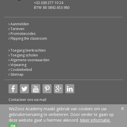
+32 (0)9 277 10 24
BTW: BE 0892.653.980
Aanmelden
Tarieven
Promotiecodes
Flipping the classroom
Toegang leerkrachten
Toegang scholen
Algemene voorwaarden
Vrijwaring
Cookiebeleid
Sitemap
Contacteer ons via
mail
×
© 2026 WeZooz Academy
WeZooz Academy maakt gebruik van cookies om uw
gebruikerservaring te verbeteren. Door verder te gaan op
deze website gaat u hiermee akkoord.
Meer informatie.
OK