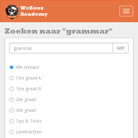
WeZooz
Toggl
Academy
navig
Zoeken naar "grammar"
GO!
Alle niveaus
1ste graad A
1ste graad B
2de graad
3de graad
Tips & Tricks
Leerkrachten