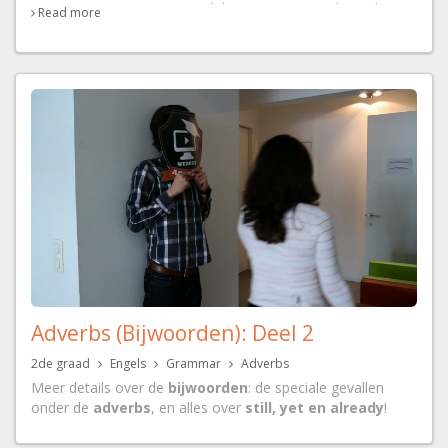
te weten waarin 'may' verschilt van 'can', en ook wat het
Read more
verschil tussen 'can', 'could' en 'able' to is.
Adverbs (Bijwoorden): Deel 2
2de graad
Engels
Grammar
Adverbs
Meer details over de
bijwoorden
: de speciale gevallen
onder de
adverbs
, en alles over
still, yet en already
!