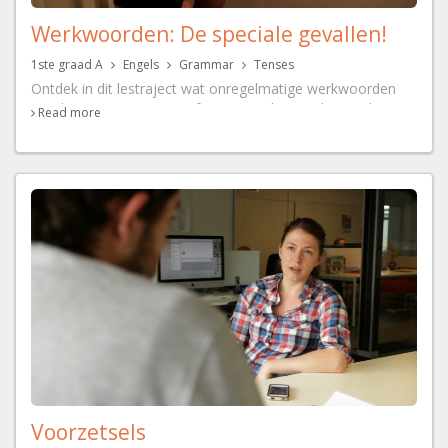
Werkwoorden: De speciale gevallen!
1ste graad A
Engels
Grammar
Tenses
Ontdek in dit lestraject wat onregelmatige werkwoorden
zijn, hoe je een imperatief vormt, en hoe je de populaire
Read more
modale werkwoorden 'can' en 'must' gebruikt.
Voorzetsels