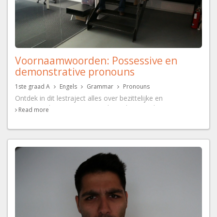
Voornaamwoorden: Possessive en
demonstrative pronouns
1ste graad A
Engels
Grammar
Pronouns
Ontdek in dit lestraject alles over bezittelijke en
aanwijzende voornaamwoorden in het Engels:
Read more
Waarvoor dienen ze? En hoe gebruik je ze exact?