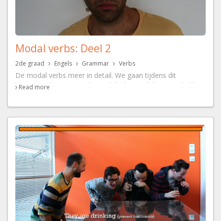
Modal verbs: Deel 2
2de graad
Engels
Grammar
Verbs
De modal verbs meer in detail. We gaan tijdens dit
lestraject dieper in op de modals die verplichting uitdrukken
Read more
(must, have to, need) en je komt letterlijk alles te weten
over het modale werkwoord 'must'.