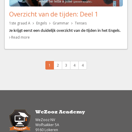
Overzicht van de tijden: Deel 1
1ste graad A
Engels
Grammar
Tenses
Je krijgt eerst een duidelijk overzicht van de tijden in het Engels.
Dan ontdek je alle details over de vorming en het gebruik van de
Read more
verleden en tegenwoordige tijd.
1
2
3
4
4
WeZooz Academy
WeZooz NV
Wolfsakker 5A
9160 Lokeren