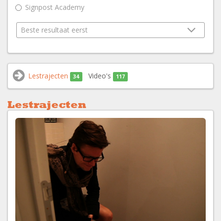
Signpost Academy
Lestrajecten
Video's
34
117
Lestrajecten