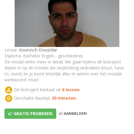
Oefeningen: Must
Wanneer kan je de Modal Verbs Must en Have to
gebruiken in het Engels? (deel 2)
TEST - Modal Verb: Deel 2
Leraar:
Kourosch Doustdar
Diploma: Bachelor Engels - geschiedenis
De modal verbs meer in detail. We gaan tijdens dit lestraject
dieper in op de modals die verplichting uitdrukken (must, have
to, need) en je komt letterlijk alles te weten over het modale
werkwoord 'must'.
Dit lestraject bestaat uit
6 lessen
,
Geschatte duurtijd:
20 minuten
.
GRATIS PROBEREN
AANMELDEN