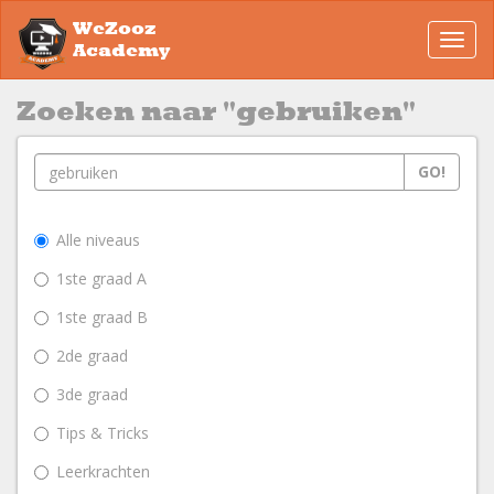
WeZooz
Toggl
Academy
navig
Zoeken naar "gebruiken"
GO!
Alle niveaus
1ste graad A
1ste graad B
2de graad
3de graad
Tips & Tricks
Leerkrachten