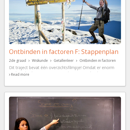
Ontbinden in factoren F: Stappenplan
2de graad
Wiskunde
Getallenleer
Ontbinden in factoren
Dit traject bevat één overzichtsfilmpje! Omdat er enorm
veel methodes zijn om een veelterm te ontbinden in
Read more
factoren, dat zal je intussen al gemerkt hebben, is een
stappenplan noodzakelijk. Je krijgt een overzicht van in
welke gevallen een bepaalde methode aangewezen is te
gebruiken.