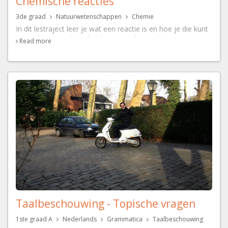
Chemische reacties
3de graad
Natuurwetenschappen
Chemie
In dit lestraject leer je wat een reactie is en hoe je die kunt
neerschrijven. Je leert het begrip mol en molaire massa te
Read more
gebruiken in vraagstukken rond chemische reacties.
Taalbeschouwing - Topische vragen
1ste graad A
Nederlands
Grammatica
Taalbeschouwing