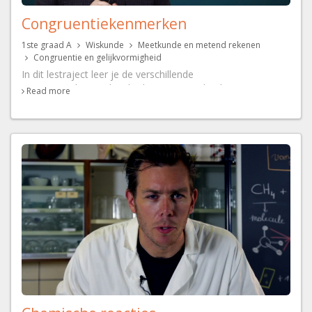
Congruentiekenmerken
1ste graad A
Wiskunde
Meetkunde en metend rekenen
Congruentie en gelijkvormigheid
In dit lestraject leer je de verschillende
congruentiekenmerken herkennen en gebruiken in
Read more
bewijsjes en oefeningen.