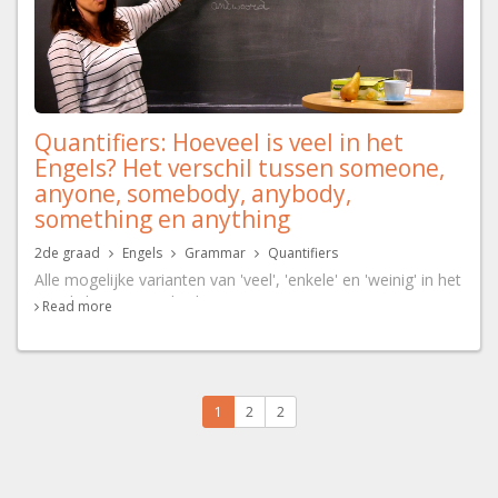
Quantifiers: Hoeveel is veel in het
Engels? Het verschil tussen someone,
anyone, somebody, anybody,
something en anything
2de graad
Engels
Grammar
Quantifiers
Alle mogelijke varianten van 'veel', 'enkele' en 'weinig' in het
Engels komen aan bod.
Read more
Some, any, a little, a few, a lot of, lots of, plenty of,
much of many? Jij weet na dit lestraject perfect welk woord
je dient te gebruiken!
In de laatste video gaat het ook heel duidelijk worden
1
2
2
wanneer je nu exact someone, anyone, somebody,
anybody, something of anything gebruikt.