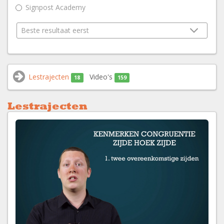
Signpost Academy
Lestrajecten
Video's
18
159
Lestrajecten