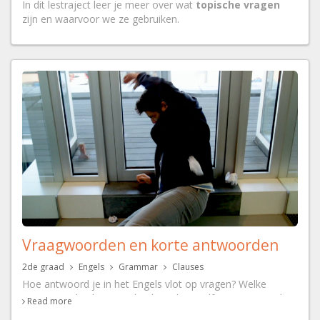
In dit lestraject leer je meer over wat
topische vragen
zijn en waarvoor we ze gebruiken.
Vraagwoorden en korte antwoorden
2de graad
Engels
Grammar
Clauses
Hoe antwoord je in het Engels vlot op vragen? Welke
vraagwoorden kan je gebruiken als je zelf een vraag stelt?
Read more
En hoe zit het nu weer exact met het verschil tussen 'too',