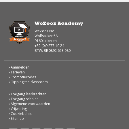
WeZooz Academy
WeZooz NV
Wolfsakker 5A
9160 Lokeren
+32 (0)9 277 10 24
BTW: BE 0892.653.980
Aanmelden
Tarieven
Promotiecodes
Flipping the classroom
Toegang leerkrachten
Toegang scholen
Algemene voorwaarden
Vrijwaring
Cookiebeleid
Sitemap