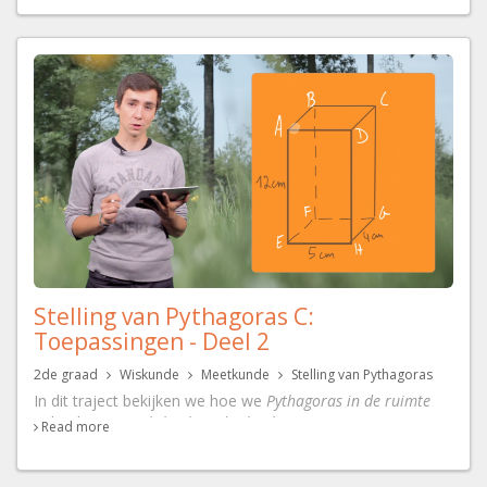
'also' en 'as well' ? Bekijk de filmpjes en maak de toets...
Stelling van Pythagoras C:
Toepassingen - Deel 2
2de graad
Wiskunde
Meetkunde
Stelling van Pythagoras
In dit traject bekijken we hoe we
Pythagoras in de ruimte
gebruiken en r
echthoekige driehoeken
. Nog een toepassing
Read more
op
de Stelling van Pythagoras.