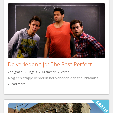
De verleden tijd: The Past Perfect
2de graad
Engels
Grammar
Verbs
Nog een stapje verder in het verleden dan the
Present
Perfect
: maak kennis met de
Past Perfect
. Hoe vorm je
Read more
deze tijd? Wanneer moet je hem exact gebruiken? In dit
lestraject wordt het van naaldje tot draadje uitgelegd.