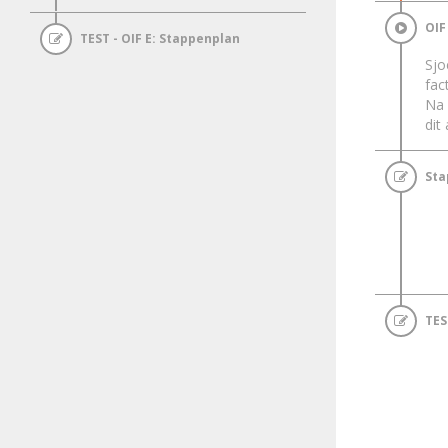
OIF
TEST - OIF E: Stappenplan
Sjo
fac
Na 
dit
Sta
TES