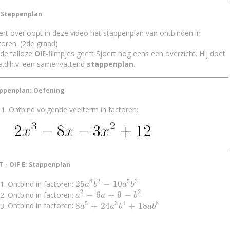
 Stappenplan
ert overloopt in deze video het stappenplan van ontbinden in
toren. (2de graad)
de talloze
OIF
-filmpjes geeft Sjoert nog eens een overzicht. Hij doet
 a.d.h.v. een samenvattend
stappenplan
.
ppenplan: Oefening
Ontbind volgende veelterm in factoren:
T - OIF E: Stappenplan
6
2
5
3
25
−
10
Ontbind in factoren:
25
a
6
b
2
-
10
a
5
b
3
a
b
a
b
2
2
−
6
+
9
−
Ontbind in factoren:
a
2
-
6
a
+
9
-
b
2
a
a
b
5
3
4
8
8
+
24
+
18
Ontbind in factoren:
8
a
5
+
24
a
3
b
4
+
18
a
b
8
a
a
b
a
b