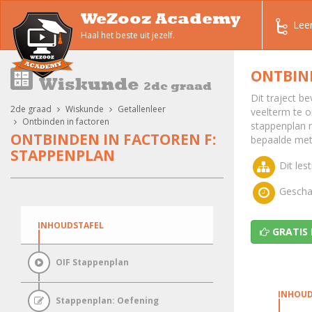
WeZooz Academy
Lee
Haal het beste uit jezelf.
ONTBIND
Wiskunde
2de graad
Dit traject b
2de graad
Wiskunde
Getallenleer
veelterm te o
Ontbinden in factoren
stappenplan n
ONTBINDEN IN FACTOREN F:
bepaalde met
STAPPENPLAN
Dit lest
Geschat
INHOUDSTAFEL
GRATIS
OIF Stappenplan
INHOUD
Stappenplan: Oefening