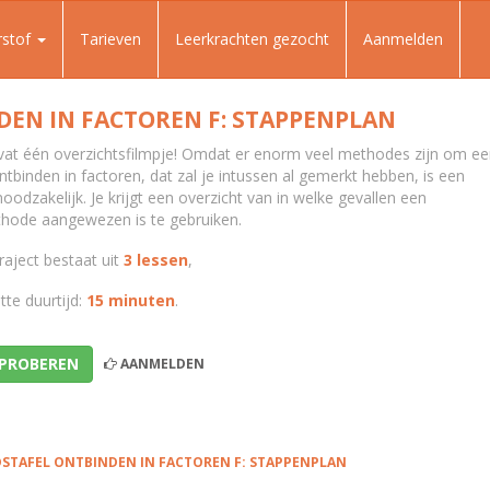
rstof
Tarieven
Leerkrachten gezocht
Aanmelden
EN IN FACTOREN F: STAPPENPLAN
evat één overzichtsfilmpje! Omdat er enorm veel methodes zijn om e
ntbinden in factoren, dat zal je intussen al gemerkt hebben, is een
oodzakelijk. Je krijgt een overzicht van in welke gevallen een
hode aangewezen is te gebruiken.
raject bestaat uit
3 lessen
,
te duurtijd:
15 minuten
.
 PROBEREN
AANMELDEN
STAFEL ONTBINDEN IN FACTOREN F: STAPPENPLAN