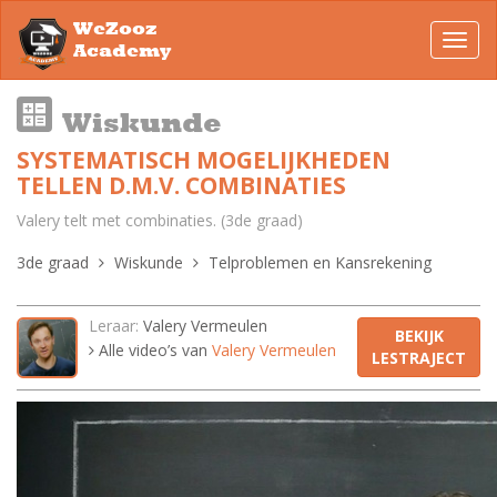
WeZooz
Toggl
Academy
navig
Wiskunde
SYSTEMATISCH MOGELIJKHEDEN
TELLEN D.M.V. COMBINATIES
Valery telt met combinaties. (3de graad)
3de graad
Wiskunde
Telproblemen en Kansrekening
Leraar:
Valery Vermeulen
BEKIJK
Alle video’s van
Valery Vermeulen
LESTRAJECT