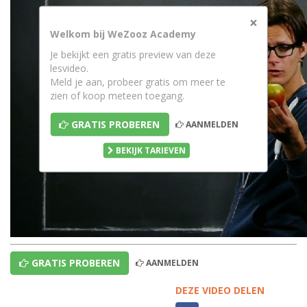
×
Welkom bij WeZooz Academy
Je bekijkt een gratis preview van deze
lesvideo.
Meld je aan, probeer gratis om meer te
zien of koop meteen toegang.
GRATIS PROBEREN
AANMELDEN
BEKIJK TARIEVEN
GRATIS PROBEREN
AANMELDEN
DEZE VIDEO DELEN