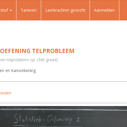
rstof
Tarieven
Leerkrachten gezocht
Aanmelden
- OEFENING TELPROBLEEM
 een telprobleem op. (3de graad)
en en Kansrekening
meulen