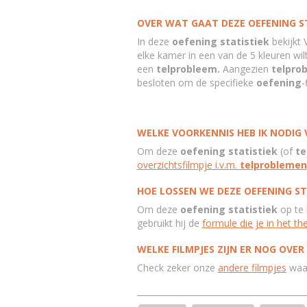
OVER WAT GAAT DEZE OEFENING ST
In deze
oefening statistiek
bekijkt 
elke kamer in een van de 5 kleuren wilt
een
telprobleem
.
Aangezien
telpro
besloten om de specifieke
oefening
-
WELKE VOORKENNIS HEB IK NODIG V
Om deze
oefening statistiek
(of
te
overzichtsfilmpje i.v.m.
telproblemen
HOE LOSSEN WE DEZE OEFENING STA
Om deze
oefening statistiek
op te 
gebruikt hij de
formule die je in het th
WELKE FILMPJES ZIJN ER NOG OVER
Check zeker onze
andere filmpjes
waar