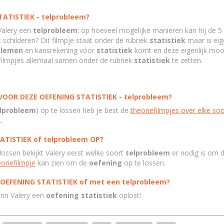
ATISTIEK - telprobleem?
Valery een
telprobleem
: op hoeveel mogelijke manieren kan hij de 5 k
 schilderen? Dit filmpje staat onder de rubriek
statistiek
maar is eige
blemen
en kansrekening vóór
statistiek
komt en deze eigenlijk moo
filmpjes allemaal samen onder de rubriek
statistiek
te zetten.
OOR DEZE OEFENING STATISTIEK - telprobleem?
lprobleem
) op te lossen heb je best de
theoriefilmpjes over elke so
.
TISTIEK of telprobleem OP?
lossen bekijkt Valery eerst welke soort
telprobleem
er nodig is om 
eoriefilmpje
kan zien om de
oefening
op te lossen.
 OEFENING STATISTIEK of met een telprobleem?
in Valery een
oefening
statistiek
oplost!