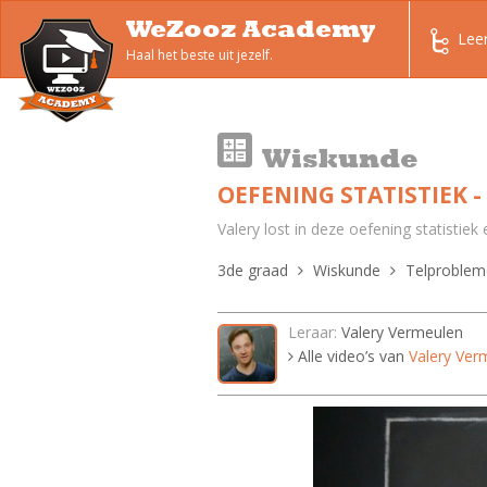
WeZooz Academy
Lee
Haal het beste uit jezelf.
Wiskunde
OEFENING STATISTIEK 
Valery lost in deze oefening statistiek
3de graad
Wiskunde
Telproblem
Leraar:
Valery Vermeulen
Alle video’s van
Valery Ver