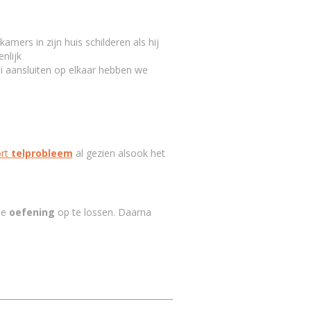
amers in zijn huis schilderen als hij
nlijk
i aansluiten op elkaar hebben we
ort
telprobleem
al gezien alsook het
de
oefening
op te lossen. Daarna