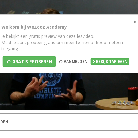
×
Welkom bij WeZooz Academy
Je bekijkt een gratis preview van deze lesvideo.
Meld je aan, probeer gratis om meer te zien of koop meteen
toegang.
GRATIS PROBEREN
AANMELDEN
BEKIJK TARIEVEN
DEN