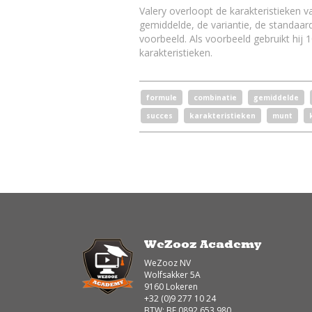
Valery overloopt de karakteristieken v
gemiddelde, de variantie, de standaard
voorbeeld. Als voorbeeld gebruikt hij 
karakteristieken.
formule
combinatie
gemiddelde
succes
karakteristieken
munt
WeZooz Academy
WeZooz NV
Wolfsakker 5A
9160 Lokeren
+32 (0)9 277 10 24
BTW: BE 0892.653.980