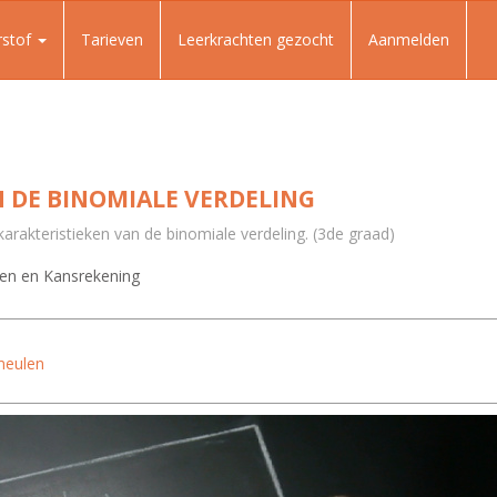
rstof
Tarieven
Leerkrachten gezocht
Aanmelden
 DE BINOMIALE VERDELING
karakteristieken van de binomiale verdeling. (3de graad)
en en Kansrekening
meulen