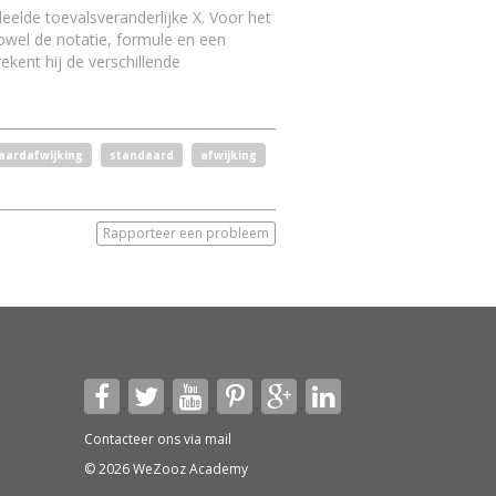
deelde toevalsveranderlijke X. Voor het
zowel de notatie, formule en een
kent hij de verschillende
aardafwijking
standaard
afwijking
Rapporteer een probleem
Contacteer ons via
mail
© 2026 WeZooz Academy