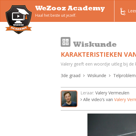
WeZooz Academy
Lee
Haal het beste uit jezelf.
Wiskunde
KARAKTERISTIEKEN VAN
Valery geeft een woordje uitleg bij de 
3de graad
Wiskunde
Telproblem
Leraar:
Valery Vermeulen
Alle video’s van
Valery Ver