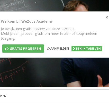
×
Welkom bij WeZooz Academy
Je bekijkt een gratis preview van deze lesvideo.
Meld je aan, probeer gratis om meer te zien of koop meteen
toegang.
GRATIS PROBEREN
AANMELDEN
BEKIJK TARIEVEN
DEN