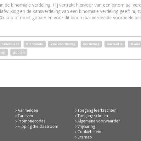
an de binomiale verdeling. Hij vertrekt hiervoor van een binomiaal ver
afwijking en de kansverdeling van een binomiale verdeling geeft hij 
10x kop of munt gooien en voor dit binomiaal verdeelde voorbeeld bere
binomiaal
binomiale
kansverdeling
verdeling
variantie
stand
kop
gooien
Aanmelden
Toegang leerkrachten
Tarieven
Toegang scholen
Promotiecodes
Algemene voorwaarden
Flipping the classroom
Vrijwaring
Cookiebeleid
Sitemap