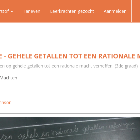
rstof
Tarieven
Leerkrachten gezocht
Aanmelden
 - GEHELE GETALLEN TOT EEN RATIONALE
n op gehele getallen tot een rationale macht verheffen. (3de graad)
Machten
ohnson