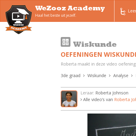
WeZooz Academy
Lee
Haal het beste uit jezelf.
Wiskunde
OEFENINGEN WISKUNDE
Roberta maakt in deze video oefeninge
3de graad
Wiskunde
Analyse
Leraar:
Roberta Johnson
Alle video’s van
Roberta J