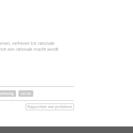
omen, verheven tot rationale
 tot een rationale macht wordt
oefening
tot de
Rapporteer een probleem