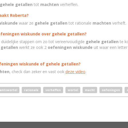
gehele getallen
tot
machten
verheffen.
aakt Roberta?
wiskunde
waar ze
gehele getallen
tot rationale
machten
verheft.
efeningen wiskunde over gehele getallen?
 duidelijke stappen om zo tot vereenvoudigde
gehele getallen
te k
 getallen
werkt ze ook 2
oefeningen wiskunde
uit waar een letter
efeningen wiskunde of gehele getallen?
hten
, check dan zeker en vast ook
deze video
.
kantswortel
rationale
verheffen
wortel
macht
oefeningen