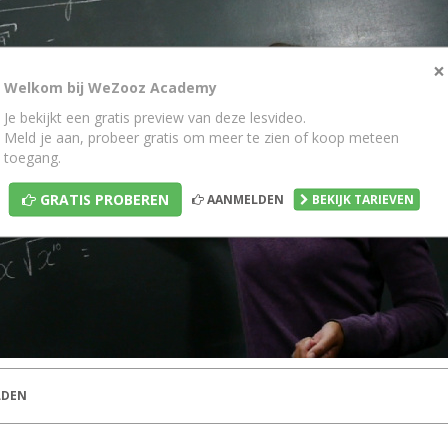
×
Welkom bij WeZooz Academy
Je bekijkt een gratis preview van deze lesvideo.
Meld je aan, probeer gratis om meer te zien of koop meteen
toegang.
GRATIS PROBEREN
AANMELDEN
BEKIJK TARIEVEN
DEN