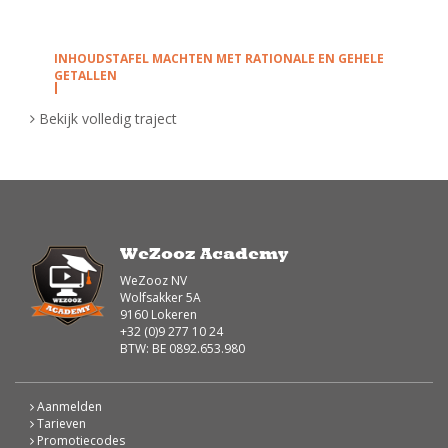
INHOUDSTAFEL MACHTEN MET RATIONALE EN GEHELE
GETALLEN
Bekijk volledig traject
Machten met rationale getallen
Roberta legt in deze video uit hoe je machten met
rationale getallen kan combineren. (3de graad)
Roberta berekent in deze video
machten
waarvan
de exponent
rationale getallen
of breuken zijn.
WeZooz Academy
Machten met rationale getallen: Oefening 1
WeZooz NV
Wolfsakker 5A
Bereken zonder rekentoestel de volgende
9160 Lokeren
+32 (0)9 277 10 24
rationale macht:
BTW: BE 0892.653.980
Machten met gehele en rationale getallen -
Aanmelden
rekenregels
Tarieven
Promotiecodes
Roberta legt in deze video uit hoe je machten van