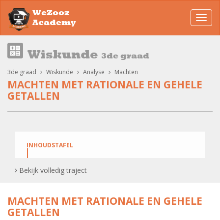
WeZooz
Toggl
Academy
navig
Wiskunde
3de graad
3de graad
Wiskunde
Analyse
Machten
MACHTEN MET RATIONALE EN GEHELE
GETALLEN
INHOUDSTAFEL
Bekijk volledig traject
Machten met rationale getallen
MACHTEN MET RATIONALE EN GEHELE
Machten met rationale getallen: Oefening 1
GETALLEN