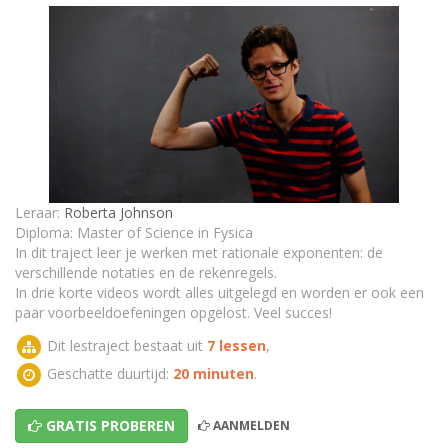
Machten met gehele en rationale getallen -
rekenregels
Machten met rationale getallen: Oefening 2
Oefeningen wiskunde - Gehele getallen tot een
rationale macht verheffen
Machten met rationale getallen: Oefening 3
Leraar:
Roberta Johnson
TEST - Machten met rationale getallen
Diploma: Master of Science in Fysica
In dit traject leer je werken met rationale exponenten: de
verschillende notaties en de rekenregels.
In drie korte videos wordt alles uitgelegd en worden er ook een
paar voorbeeldoefeningen opgelost. Veel succes!
Dit lestraject bestaat uit
7 lessen
,
Geschatte duurtijd:
20 minuten
.
GRATIS PROBEREN
AANMELDEN