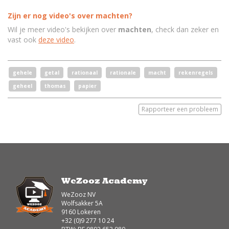
Zijn er nog video's over machten?
Wil je meer video's bekijken over
machten
, check dan zeker en
vast ook
deze video
.
gehele
getal
rationaal
rationale
macht
rekenregels
geheel
thomas
papier
Rapporteer een probleem
WeZooz Academy
WeZooz NV
Wolfsakker 5A
9160 Lokeren
+32 (0)9 277 10 24