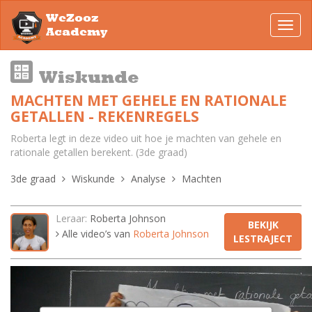
WeZooz
Toggl
Academy
navig
Wiskunde
MACHTEN MET GEHELE EN RATIONALE
GETALLEN - REKENREGELS
Roberta legt in deze video uit hoe je machten van gehele en
rationale getallen berekent. (3de graad)
3de graad
Wiskunde
Analyse
Machten
Leraar:
Roberta Johnson
BEKIJK
Alle video’s van
Roberta Johnson
LESTRAJECT