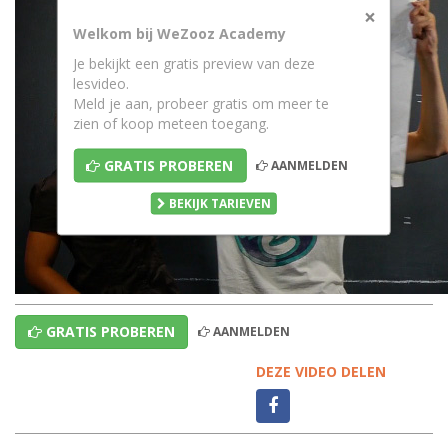
×
Welkom bij WeZooz Academy
Je bekijkt een gratis preview van deze
lesvideo.
Meld je aan, probeer gratis om meer te
zien of koop meteen toegang.
GRATIS PROBEREN
AANMELDEN
BEKIJK TARIEVEN
GRATIS PROBEREN
AANMELDEN
DEZE VIDEO DELEN