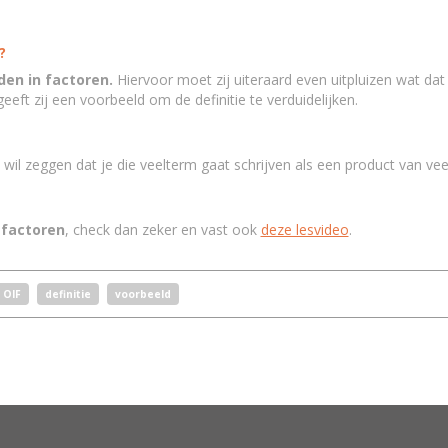
?
den in factoren.
Hiervoor moet zij uiteraard even uitpluizen wat dat 
 geeft zij een voorbeeld om de definitie te verduidelijken.
n
wil zeggen dat je die veelterm gaat schrijven als een product van ve
 factoren
, check dan zeker en vast ook
deze lesvideo
.
OIF
definitie
voorbeeld