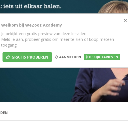
×
Welkom bij WeZooz Academy
Je bekijkt een gratis preview van deze lesvideo.
Meld je aan, probeer gratis om meer te zien of koop meteen
toegang.
GRATIS PROBEREN
AANMELDEN
BEKIJK TARIEVEN
DEN