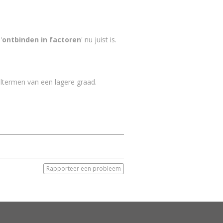
'
ontbinden in factoren
' nu juist is.
eltermen van een lagere graad.
Rapporteer een probleem