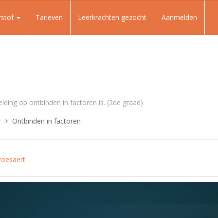
rstof
Tarieven
Leerkrachten gezocht
Aanmelden
eiding op ontbinden in factoren is. (2de graad)
r
Ontbinden in factoren
roesaert