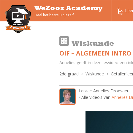
WeZooz Academy
Lee
Haal het beste uit jezelf.
Wiskunde
OIF – ALGEMEEN INTRO
Annelies geeft in deze lesvideo een inl
2de graad
Wiskunde
Getallenlee
Leraar:
Annelies Droesaert
Alle video’s van
Annelies D