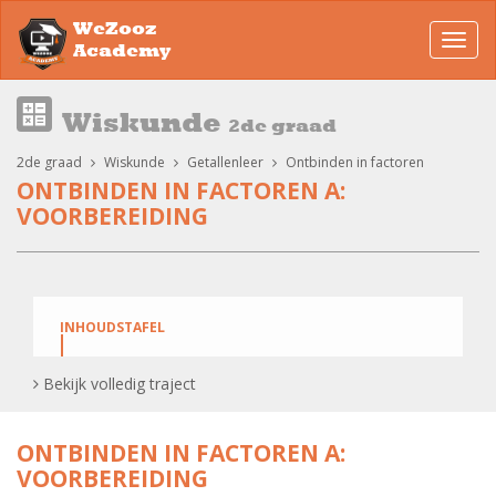
WeZooz
Toggl
Academy
navig
Wiskunde
2de graad
2de graad
Wiskunde
Getallenleer
Ontbinden in factoren
ONTBINDEN IN FACTOREN A:
VOORBEREIDING
INHOUDSTAFEL
Bekijk volledig traject
OIF – ALGEMEEN INTRO
ONTBINDEN IN FACTOREN A:
OIF algemene intro: oefening
VOORBEREIDING