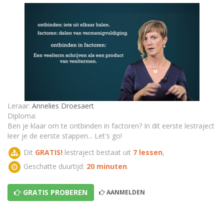
OIF - voorbereiding - gemeenschappelijke factor
Gemeenschappelijke factor: oefening
OIF - voorbereiding - termen tellen
Termen tellen: oefening
Leraar:
Annelies Droesaert
Diploma:
TEST - OIF A: Voorbereiding
Ben je klaar om te ontbinden in factoren? In dit eerste lestraject
leer je de eerste stappen... Let's go!
Dit
GRATIS!
lestraject bestaat uit
7 lessen
,
Geschatte duurtijd:
20 minuten
.
GRATIS PROBEREN
AANMELDEN