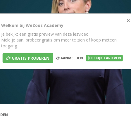
×
Welkom bij WeZooz Academy
Je bekijkt een gratis preview van deze lesvideo.
Meld je aan, probeer gratis om meer te zien of koop meteen
toegang.
GRATIS PROBEREN
AANMELDEN
BEKIJK TARIEVEN
DEN