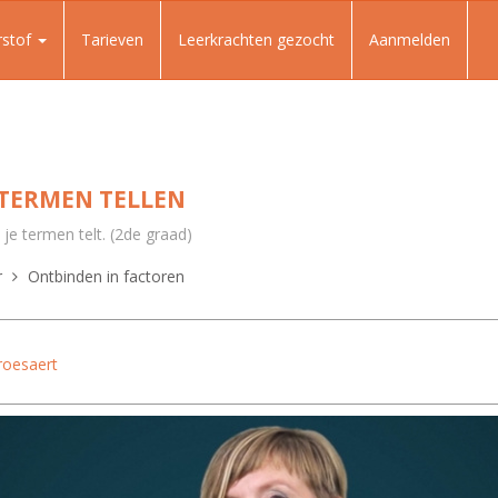
rstof
Tarieven
Leerkrachten gezocht
Aanmelden
- TERMEN TELLEN
 je termen telt. (2de graad)
r
Ontbinden in factoren
roesaert