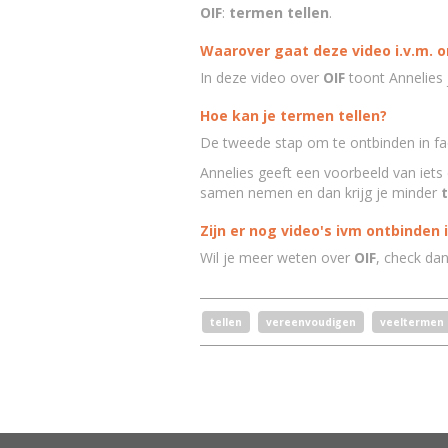
OIF
:
termen tellen
.
Waarover gaat deze video i.v.m. o
In deze video over
OIF
toont Annelies 
Hoe kan je termen tellen?
De tweede stap om te ontbinden in fa
Annelies geeft een voorbeeld van iets d
samen nemen en dan krijg je minder
Zijn er nog video's ivm ontbinden 
Wil je meer weten over
OIF
, check da
tellen
vereenvoudigen
veeltermen