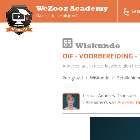
WeZooz Academy
Lee
Haal het beste uit jezelf.
Wiskunde
OIF - VOORBEREIDING 
Annelies laat in deze lesvideo zien hoe
2de graad
Wiskunde
Getallenlee
Leraar:
Annelies Droesaert
Alle video’s van
Annelies D