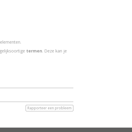
 elementen.
 gelijksoortige
termen
. Deze kan je
Rapporteer een probleem