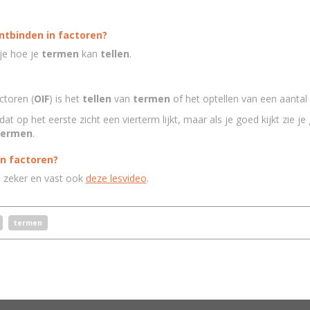
ntbinden in factoren?
je hoe je
termen
kan
tellen
.
ctoren (
OIF
) is het
tellen
van
termen
of het optellen van een aantal
at op het eerste zicht een vierterm lijkt, maar als je goed kijkt zie je
termen
.
in factoren?
n zeker en vast ook
deze lesvideo
.
termen