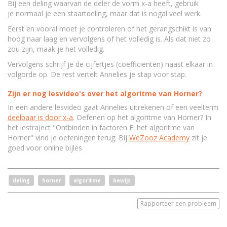
Bij een deling waarvan de deler de vorm x-a heeft, gebruik
je normaal je een staartdeling, maar dat is nogal veel werk.
Eerst en vooral moet je controleren of het gerangschikt is van
hoog naar laag en vervolgens of het volledig is. Als dat niet zo
zou zijn, maak je het volledig.
Vervolgens schrijf je de cijfertjes (coëfficiënten) naast elkaar in
volgorde op. De rest vertelt Annelies je stap voor stap.
Zijn er nog lesvideo's over het algoritme van Horner?
In een andere lesvideo gaat Annelies uitrekenen of een veelterm
deelbaar is door x-a
. Oefenen op het algoritme van Horner? In
het lestraject "Ontbinden in factoren E: het algoritme van
Horner" vind je oefeningen terug. Bij
WeZooz Academy
zit je
goed voor online bijles.
deling
horner
algoritme
bewijs
Rapporteer een probleem