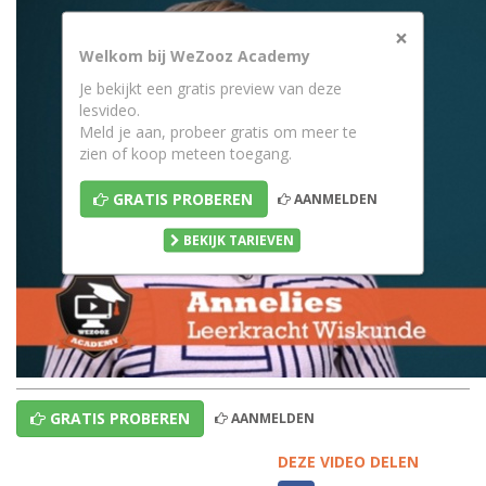
×
Welkom bij WeZooz Academy
Je bekijkt een gratis preview van deze
lesvideo.
Meld je aan, probeer gratis om meer te
zien of koop meteen toegang.
GRATIS PROBEREN
AANMELDEN
BEKIJK TARIEVEN
GRATIS PROBEREN
AANMELDEN
DEZE VIDEO DELEN