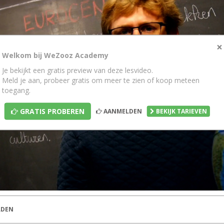
×
Welkom bij WeZooz Academy
Je bekijkt een gratis preview van deze lesvideo.
Meld je aan, probeer gratis om meer te zien of koop meteen
toegang.
GRATIS PROBEREN
AANMELDEN
BEKIJK TARIEVEN
DEN