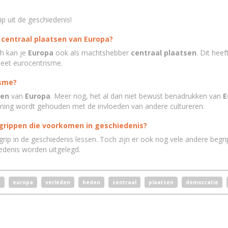
p uit de geschiedenis!
 centraal plaatsen van Europa?
h kan je
Europa
ook als machtshebber
centraal plaatsen
. Dit hee
eet eurocentrisme.
isme?
sen
van
Europa
. Meer nog, het al dan niet bewust benadrukken van
E
ening wordt gehouden met de invloeden van andere cultureren.
egrippen die voorkomen in geschiedenis?
grip in de geschiedenis lessen. Toch zijn er ook nog vele andere beg
iedenis worden uitgelegd.
e
europa
verleden
heden
centraal
plaatsen
democratie