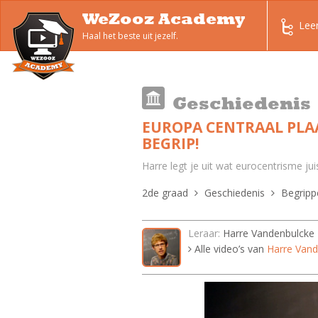
WeZooz Academy
Lee
Haal het beste uit jezelf.
Geschiedenis
EUROPA CENTRAAL PLA
BEGRIP!
Harre legt je uit wat eurocentrisme jui
2de graad
Geschiedenis
Begripp
Leraar:
Harre Vandenbulcke
Alle video’s van
Harre Vand