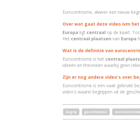
Eurocentrisme, alweer een nieuw begri
Over wat gaat deze video ivm het
Europa
ligt
centraal
op de kaart. Toc
Het
centraal plaatsen
van
Europa
h
Wat is de definitie van eurocentr
Eurocentrisme is het
centraal plaat
ideeën en theorieën waarbij geen rek
Zijn er nog andere video's over b
Eurocentrisme is een vaak gebruikt be
video's waarin begrippen uit de gesch
begrip
geschiedenis
eurocentrism