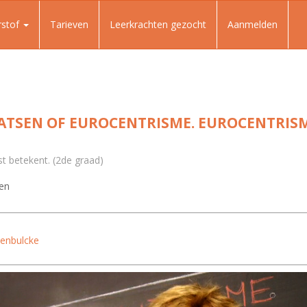
rstof
Tarieven
Leerkrachten gezocht
Aanmelden
ATSEN OF EUROCENTRISME. EUROCENTRISM
st betekent. (2de graad)
en
enbulcke