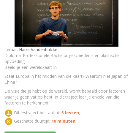
relatief!
Globalisering of mondialisering, een fenomeen dat
vooral vandaag de dag sterk aanwezig is!
TEST - Je kijk op de wereld!
Leraar:
Harre Vandenbulcke
Diploma: Professionele Bachelor geschiedenis en plastische
opvoeding
Beeld je een wereldkaart in.
Staat Europa in het midden van die kaart? Waarom niet Japan of
China?
De visie die je hebt op de wereld, wordt bepaald door factoren
waar je geen vat op hebt. In dit traject leer je enkele van die
factoren te herkennen!
Dit lestraject bestaat uit
5 lessen
,
Geschatte duurtijd:
10 minuten
.