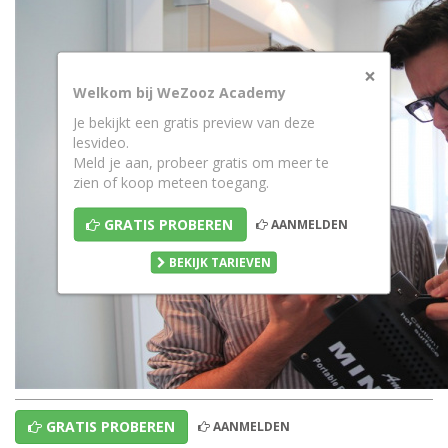
×
Welkom bij WeZooz Academy
Je bekijkt een gratis preview van deze
lesvideo.
Meld je aan, probeer gratis om meer te
zien of koop meteen toegang.
GRATIS PROBEREN
AANMELDEN
BEKIJK TARIEVEN
GRATIS PROBEREN
AANMELDEN