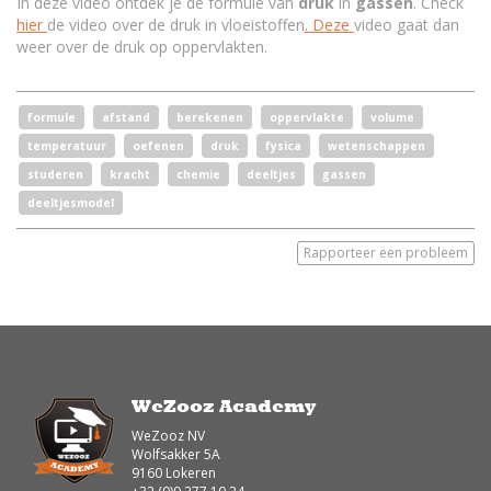
In deze video ontdek je de formule van
druk
in
gassen
. Check
hier
de video over de druk in vloeistoffen
. Deze
video gaat dan
weer over de druk op oppervlakten.
formule
afstand
berekenen
oppervlakte
volume
temperatuur
oefenen
druk
fysica
wetenschappen
studeren
kracht
chemie
deeltjes
gassen
deeltjesmodel
Rapporteer een probleem
WeZooz Academy
WeZooz NV
Wolfsakker 5A
9160 Lokeren