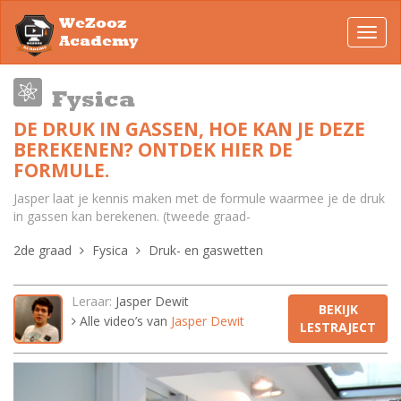
WeZooz
Toggl
Academy
navig
Fysica
DE DRUK IN GASSEN, HOE KAN JE DEZE
BEREKENEN? ONTDEK HIER DE
FORMULE.
Jasper laat je kennis maken met de formule waarmee je de druk
in gassen kan berekenen. (tweede graad-
2de graad
Fysica
Druk- en gaswetten
Leraar:
Jasper Dewit
BEKIJK
Alle video’s van
Jasper Dewit
LESTRAJECT