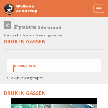
WeZooz
Toggl
Academy
navig
Fysica
2de graad
2de graad
Fysica
Druk- en gaswetten
DRUK IN GASSEN
INHOUDSTAFEL
Bekijk volledig traject
De proef met de ingedeukte fles!
De Druk in Gassen, hoe kan je deze berekenen?
DRUK IN GASSEN
Ontdek hier de formule.
Oefenles druk in gassen