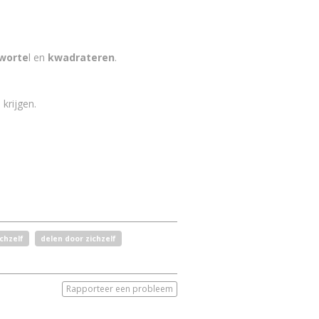
worte
l en
kwadrateren
.
krijgen.
chzelf
delen door zichzelf
Rapporteer een probleem