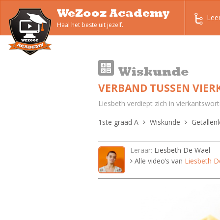
WeZooz Academy
Lee
Haal het beste uit jezelf.
Wiskunde
VERBAND TUSSEN VIE
Liesbeth verdiept zich in vierkantswor
1ste graad A
Wiskunde
Getallenl
Leraar:
Liesbeth De Wael
Alle video’s van
Liesbeth D