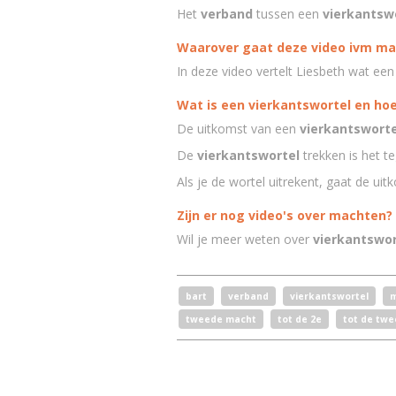
Het
verb
and
tussen een
vierkantsw
Waarover gaat deze video ivm m
In deze video vertelt Liesbeth wat ee
Wat is een vierkantswortel en hoe
De uitkomst van een
vierkantsworte
De
vierkantswortel
trekken is het t
Als je de wortel uitrekent, gaat de uitko
Zijn er nog video's over machten?
Wil je meer weten over
vierkantswor
bart
verband
vierkantswortel
m
tweede macht
tot de 2e
tot de tw