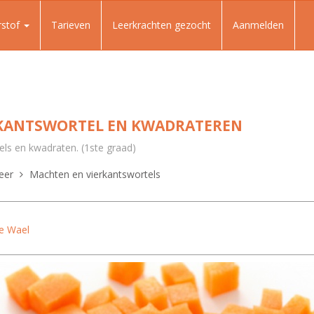
rstof
Tarieven
Leerkrachten gezocht
Aanmelden
RKANTSWORTEL EN KWADRATEREN
tels en kwadraten. (1ste graad)
eer
Machten en vierkantswortels
e Wael