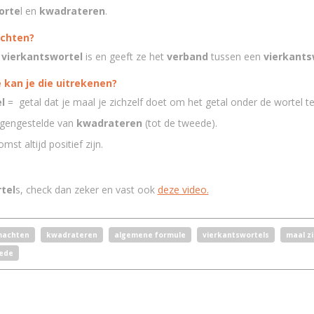
orte
l en
kwadrateren
.
achten?
n
vierkantswortel
is en geeft ze het
verband
tussen een
vierkants
 kan je die uitrekenen?
l
= getal dat je maal je zichzelf doet om het getal onder de wortel te 
egengestelde van
kwadrateren
(tot de tweede).
mst altijd positief zijn.
tel
s, check dan zeker en vast ook
deze video.
achten
kwadrateren
algemene formule
vierkantswortels
maal zi
eede