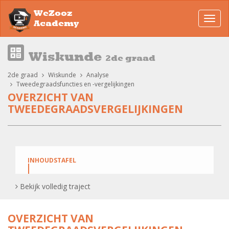
WeZooz
Toggl
Academy
navig
Wiskunde
2de graad
2de graad
Wiskunde
Analyse
Tweedegraadsfuncties en -vergelijkingen
OVERZICHT VAN
TWEEDEGRAADSVERGELIJKINGEN
INHOUDSTAFEL
Aantal Oplossingen en het Teken van de
Bekijk volledig traject
oplossingen bij tweedegraadsvergelijkingen.
Aantal Oplossingen en het Teken ervan: een
OVERZICHT VAN
geavanceerde Oefening