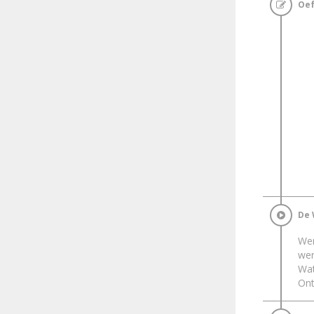
Oef
De 
Wer
wer
Wat
Ont