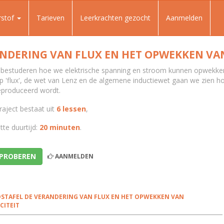
rstof
Tarieven
Leerkrachten gezocht
Aanmelden
NDERING VAN FLUX EN HET OPWEKKEN VAN
 bestuderen hoe we elektrische spanning en stroom kunnen opwekke
p 'flux', de wet van Lenz en de algemene inductiewet gaan we zien h
 geproduceerd wordt.
raject bestaat uit
6 lessen
,
te duurtijd:
20 minuten
.
 PROBEREN
AANMELDEN
STAFEL DE VERANDERING VAN FLUX EN HET OPWEKKEN VAN
CITEIT