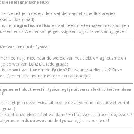
 is een Magnetische Flux?
ner vertelt je in deze video wat de magnetische flux precies
ekent. (3de graad)
 is de
magnetische flux
en wat heeft die te maken met springen
lussen, enz.? Werner kan je gelukkig een logische verklaring geven.
Wet van Lenz in de Fysica!
ner neemt je mee naar de wereld van het elektromagnetisme en
t je de wet van Lenz uit. (3de graad)
 is de
wet
van
Lenz
in de
fysica
? En waarvoor dient ze? Onze
ert Werner test het uit met een aantal proefjes.
algemene Inductiewet in Fysica legt je uit waar elektriciteit vandaan
t!
ner legt je in deze fysica uit hoe je de algemene inductiewet vormt.
e graad)
r komt onze elektriciteit vandaan? En hoe wordt stroom opgewekt?
 algemene
inductiewet
uit de
fysica
legt dit voor je uit!