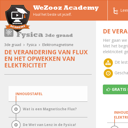
WeZooz Academy
Lee
Haal het beste uit jezelf.
DE VERA
Fysica
3de graad
Hier gaan we
3de graad
Fysica
Elektromagnetisme
Met het begri
DE VERANDERING VAN FLUX
elektriciteit
EN HET OPWEKKEN VAN
Dit lest
ELEKTRICITEIT
Geschat
GRATIS
INHOUDSTAFEL
Wat is een Magnetische Flux?
INHOUD
ELEKTRI
De Wet van Lenz in de Fysica!