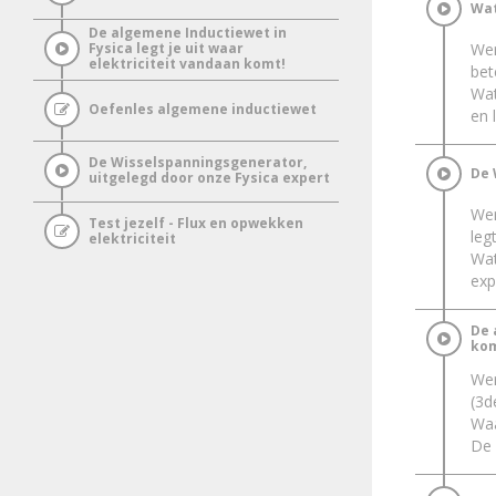
Wat
De algemene Inductiewet in
Wer
Fysica legt je uit waar
elektriciteit vandaan komt!
bet
Wat
Oefenles algemene inductiewet
en 
De Wisselspanningsgenerator,
De 
uitgelegd door onze Fysica expert
Wer
Test jezelf - Flux en opwekken
leg
elektriciteit
Wat
exp
De 
kom
Wer
(3d
Waa
De