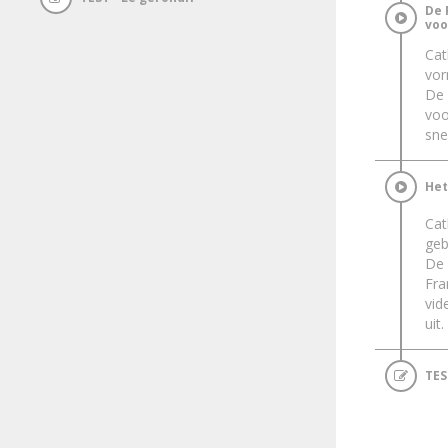
De 
voo
Cat
vor
De
voo
sne
Het
Cat
geb
De
Fra
vid
uit.
TES