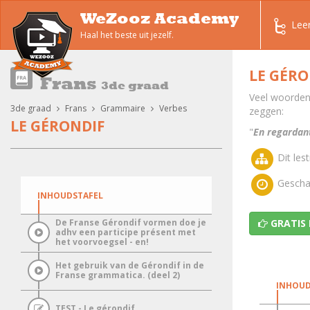
WeZooz Academy
Lee
Haal het beste uit jezelf.
LE GÉRO
Frans
3de graad
Veel woorden 
3de graad
Frans
Grammaire
Verbes
zeggen:
LE GÉRONDIF
"
En regardan
Dit lest
Geschat
INHOUDSTAFEL
GRATIS
De Franse Gérondif vormen doe je
adhv een participe présent met
het voorvoegsel - en!
Het gebruik van de Gérondif in de
Franse grammatica. (deel 2)
INHOUD
TEST - Le gérondif