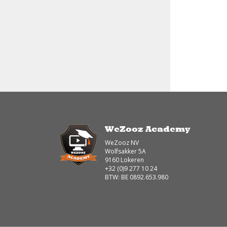
WeZooz Academy
WeZooz NV
Wolfsakker 5A
9160 Lokeren
+32 (0)9 277 10 24
BTW: BE 0892.653.980