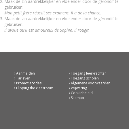
Maak de zin aantrekkelijker en vloeiender door de gérondif te
gebruiken:
Mon petit frère réussit ses examens. Il a de la chance.
Maak de zin aantrekkelijker en vloeiender door de gérondif te
gebruiken:
Il avoue qu'il est amoureux de Sophie. Il rougit.
Aanmelden
Toegang leerkrachten
Tarieven
Toegang scholen
Promotiecodes
Algemene voorwaarden
Flipping the classroom
Vrijwaring
Cookiebeleid
Sitemap