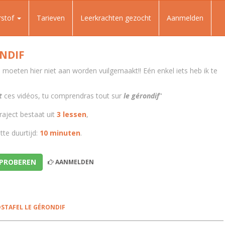
rstof
Tarieven
Leerkrachten gezocht
Aanmelden
NDIF
moeten hier niet aan worden vuilgemaakt!! Eén enkel iets heb ik te
t
ces vidéos, tu comprendras tout sur
le gérondif
"
raject bestaat uit
3 lessen
,
te duurtijd:
10 minuten
.
 PROBEREN
AANMELDEN
STAFEL LE GÉRONDIF