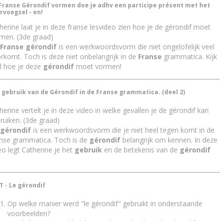
Franse Gérondif vormen doe je adhv een participe présent met het
rvoegsel - en!
herine laat je in deze franse lesvideo zien hoe je de gérondif moet
men. (3de graad)
Franse gérondif
is een werkwoordsvorm die niet ongelofelijk veel
rkomt. Toch is deze niet onbelangrijk in de
Franse
grammatica. Kijk
l hoe je deze
gérondif
moet vormen!
 gebruik van de Gérondif in de Franse grammatica. (deel 2)
herine vertelt je in deze video in welke gevallen je de gérondif kan
ruiken. (3de graad)
gérondif
is een werkwoordsvorm die je niet heel tegen komt in de
nse grammatica. Toch is de
gérondif
belangrijk om kennen. In deze
eo legt Catherine je het
gebruik
en de betekenis van de
gérondif
T - Le gérondif
Op welke manier werd "le gérondif" gebruikt in onderstaande
voorbeelden?