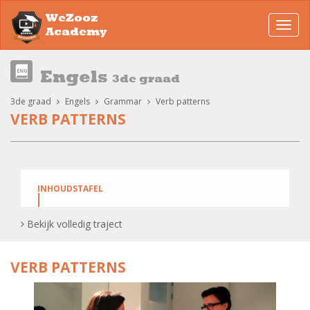
WeZooz
Toggl
Academy
navig
Engels
3de graad
3de graad
Engels
Grammar
Verb patterns
VERB PATTERNS
INHOUDSTAFEL
Bekijk volledig traject
Verb Patterns in English!
VERB PATTERNS
Verb Patterns: Speciale gevallen.
Verb Patterns: Oefeningen!