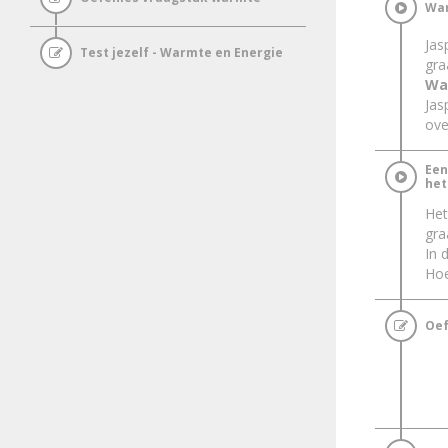
War
Jas
Test jezelf - Warmte en Energie
gra
Wa
Jas
ov
Een
het
Het
gra
In 
Hoe
Oef