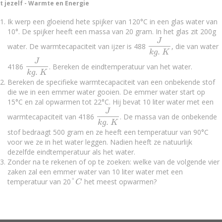
t jezelf - Warmte en Energie
Ik werp een gloeiend hete spijker van 120°C in een glas water van
10°. De spijker heeft een massa van 20 gram. In het glas zit 200g
J
water. De warmtecapaciteit van ijzer is 488
, die van water
J
k
g
.
K
.
k
g
K
J
4186
. Bereken de eindtemperatuur van het water.
J
k
g
.
K
.
k
g
K
Bereken de specifieke warmtecapaciteit van een onbekende stof
die we in een emmer water gooien. De emmer water start op
15°C en zal opwarmen tot 22°C. Hij bevat 10 liter water met een
J
warmtecapaciteit van 4186
. De massa van de onbekende
J
k
g
.
K
.
k
g
K
stof bedraagt 500 gram en ze heeft een temperatuur van 90°C
voor we ze in het water leggen. Nadien heeft ze natuurlijk
dezelfde eindtemperatuur als het water.
Zonder na te rekenen of op te zoeken: welke van de volgende vier
zaken zal een emmer water van 10 liter water met een
°
temperatuur van 20
het meest opwarmen?
°
C
C