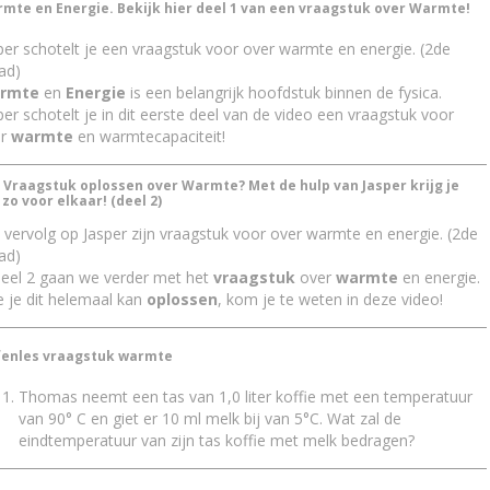
mte en Energie. Bekijk hier deel 1 van een vraagstuk over Warmte!
per schotelt je een vraagstuk voor over warmte en energie. (2de
ad)
rmte
en
Energie
is een belangrijk hoofdstuk binnen de fysica.
per schotelt je in dit eerste deel van de video een vraagstuk voor
er
warmte
en warmtecapaciteit!
 Vraagstuk oplossen over Warmte? Met de hulp van Jasper krijg je
 zo voor elkaar! (deel 2)
 vervolg op Jasper zijn vraagstuk voor over warmte en energie. (2de
ad)
deel 2 gaan we verder met het
vraagstuk
over
warmte
en energie.
 je dit helemaal kan
oplossen
, kom je te weten in deze video!
enles vraagstuk warmte
Thomas neemt een tas van 1,0 liter koffie met een temperatuur
van 90° C en giet er 10 ml melk bij van 5°C. Wat zal de
eindtemperatuur van zijn tas koffie met melk bedragen?