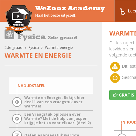
WeZooz Academy
Lee
Haal het beste uit jezelf.
WARMTE
Fysica
2de graad
Dit lestrajec
2de graad
Fysica
Warmte-energie
lesvideo's en
WARMTE EN ENERGIE
volgende toe
Dit lest
Geschat
INHOUDSTAFEL
GRATIS
Warmte en Energie. Bekijk hier
deel 1 van een vraagstuk over
Warmte!
Een Vraagstuk oplossen over
Warmte? Met de hulp van Jasper
INHOUD
krijg je het zo voor elkaar! (deel 2)
Oefenles vraagstuk warmte