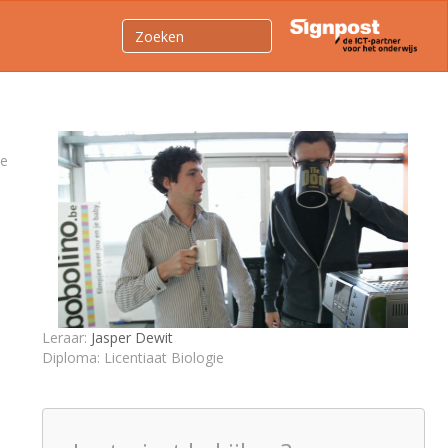
je
Leraar:
Jasper Dewit
Diploma: Licentiaat Biologie