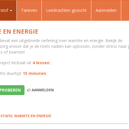
rstof
Tarieven
Leerkrachten gezocht
Aanmelden
 EN ENERGIE
t bevat een uitgebreide oefening over warmte en energie. Bekijk de
 zorg ervoor dat je de toets nadien kan oplossen, zonder stress naar 
ts of examen!
raject bestaat uit
4 lessen
,
te duurtijd:
15 minuten
.
 PROBEREN
AANMELDEN
STAFEL WARMTE EN ENERGIE